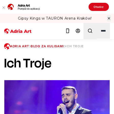
Adria Art
Otwórz
Przejdź do aplikacji
 Kraków!
Sprawdź Teatralne Lato w PK
ADRIA ART
BLOG ZA KULISAMI
ICH TROJE
Ich Troje
Szukaj