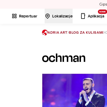
bojów: „Bamboléo” i „Volare”. 💃
NOWE
Repertuar
Lokalizacje
Aplikacja
ADRIA ART
BLOG ZA KULISAMI
ochman