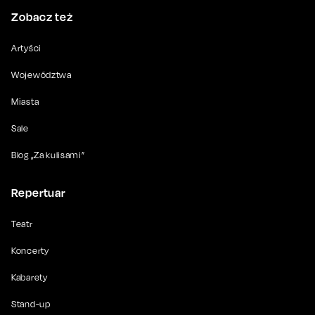
Zobacz też
Artyści
Województwa
Miasta
Sale
Blog „Za kulisami”
Repertuar
Teatr
Koncerty
Kabarety
Stand-up