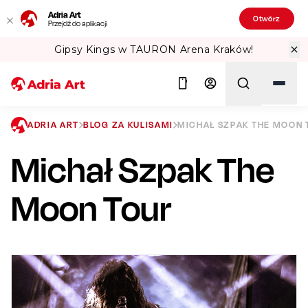
Adria Art
Otwórz
Przejdź do aplikacji
TAURON Arena Kraków!
Sprawdź Teatr
ADRIA ART
BLOG ZA KULISAMI
MICHAŁ SZPAK THE MOON
Michał Szpak The
Szukaj
Moon Tour