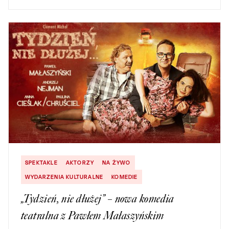
SPEKTAKLE
AKTORZY
NA ŻYWO
WYDARZENIA KULTURALNE
KOMEDIE
„Tydzień, nie dłużej” – nowa komedia
teatralna z Pawłem Małaszyńskim