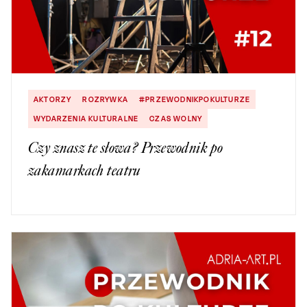
AKTORZY
ROZRYWKA
#PRZEWODNIKPOKULTURZE
WYDARZENIA KULTURALNE
CZAS WOLNY
Czy znasz te słowa? Przewodnik po
zakamarkach teatru