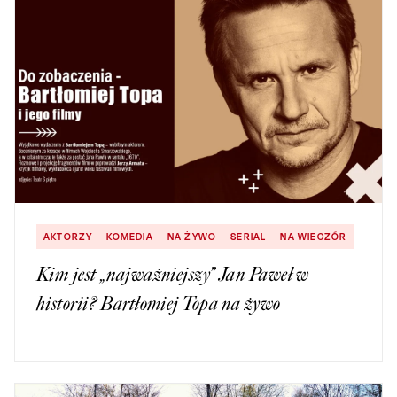
AKTORZY
KOMEDIA
NA ŻYWO
SERIAL
NA WIECZÓR
Kim jest „najważniejszy” Jan Paweł w
historii? Bartłomiej Topa na żywo