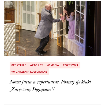
SPEKTAKLE
AKTORZY
KOMEDIA
ROZRYWKA
WYDARZENIA KULTURALNE
Nowa farsa w repertuarze. Poznaj spektakl
„Zaręczony Pogrążony”!