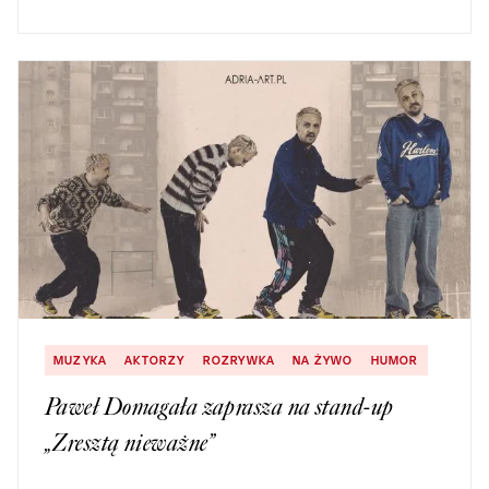
MUZYKA
AKTORZY
ROZRYWKA
NA ŻYWO
HUMOR
Paweł Domagała zaprasza na stand-up
„Zresztą nieważne”