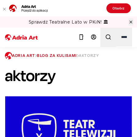
Adria Art
Otwórz
Przejdź do aplikacji
Sprawdź Teatralne Lato w PKiN! 🏛️
ADRIA ART
BLOG ZA KULISAMI
AKTORZY
aktorzy
Szukaj