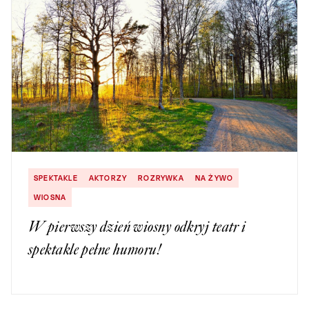
SPEKTAKLE
AKTORZY
ROZRYWKA
NA ŻYWO
WIOSNA
W pierwszy dzień wiosny odkryj teatr i
spektakle pełne humoru!