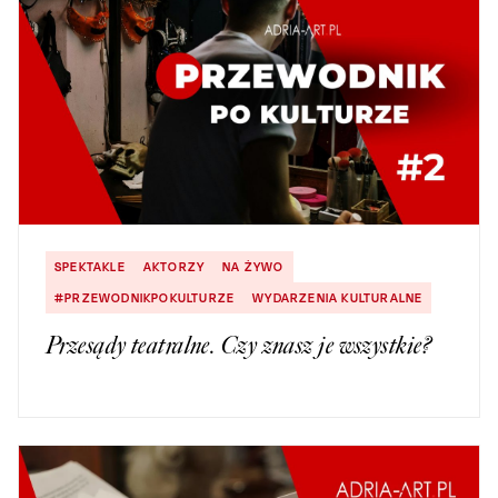
SPEKTAKLE
AKTORZY
NA ŻYWO
#PRZEWODNIKPOKULTURZE
WYDARZENIA KULTURALNE
Przesądy teatralne. Czy znasz je wszystkie?