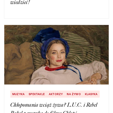
wiedzieć!
MUZYKA
SPEKTAKLE
AKTORZY
NA ŻYWO
KLASYKA
Chłopomania wciąż żywa? L.U.C. i Rebel