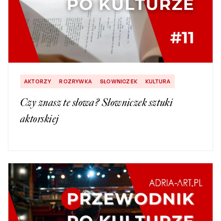
AKTORZY
ROZRYWKA
SŁOWNICZEK
KULTURA
Czy znasz te słowa? Słowniczek sztuki
aktorskiej