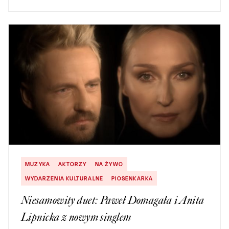
MUZYKA
AKTORZY
NA ŻYWO
WYDARZENIA KULTURALNE
PIOSENKARKA
Niesamowity duet: Paweł Domagała i Anita
Lipnicka z nowym singlem