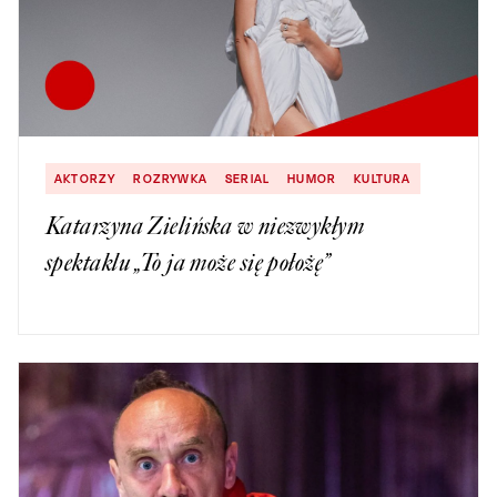
AKTORZY
ROZRYWKA
SERIAL
HUMOR
KULTURA
Katarzyna Zielińska w niezwykłym
spektaklu „To ja może się położę”