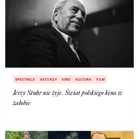
SPEKTAKLE
AKTORZY
KINO
KULTURA
FILM
Jerzy Stuhr nie żyje. Świat polskiego kina w
żałobie