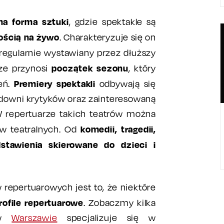
na forma sztuki
, gdzie spektakle są
ością na żywo
. Charakteryzuje się on
t regularnie wystawiany przez dłuższy
początek sezonu
ze przynosi
, który
Premiery spektakli
eń.
odbywają się
idowni krytyków oraz zainteresowaną
 repertuarze takich teatrów można
komedii, tragedii,
w teatralnych. Od
stawienia skierowane do dzieci i
repertuarowych jest to, że niektóre
rofile repertuarowe
. Zobaczmy kilka
a w
Warszawie
specjalizuje się w