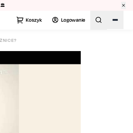
🏛️
Koszyk
Logowanie
ÓŻNICE?