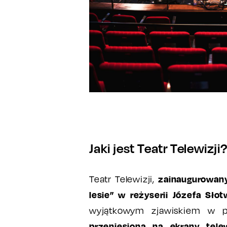
Jaki jest Teatr Telewizj
zainaugurowan
Teatr Telewizji,
lesie” w reżyserii Józefa Słot
wyjątkowym zjawiskiem w po
przeniesiona na ekrany tele