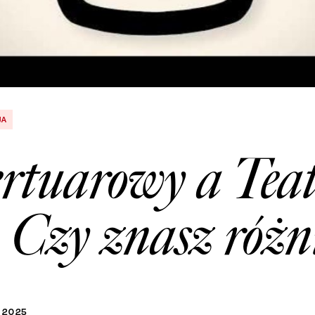
JA
ertuarowy a Tea
. Czy znasz różn
2025