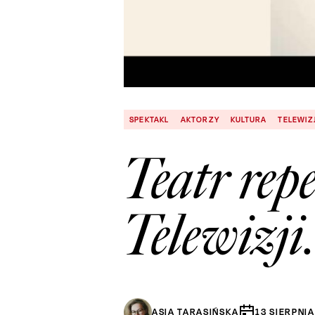
SPEKTAKL
AKTORZY
KULTURA
TELEWIZ
Teatr rep
Telewizji
ASIA TARASIŃSKA
13
SIERPNIA