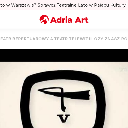
to w Warszawie? Sprawdź Teatralne Lato w Pałacu Kultury! 
Miasto
TEATR REPERTUAROWY A TEATR TELEWIZJI. CZY ZNASZ R
Kategoria
Szukaj