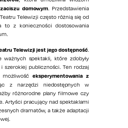
zaciszu domowym
. Przedstawienia
eatru Telewizji często różnią się od
ika to z konieczności dostosowania
um.
tru Telewizji jest jego dostępność
.
e ważnych spektakli, które zdobyły
i szerokiej publiczności. Ten rodzaj
eksperymentowania z
m możliwość
ając z narzędzi niedostępnych w
iażby różnorodne plany filmowe czy
. Artyści pracujący nad spektaklami
czesnych dramatów, a także adaptacji
owej.