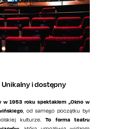
i? Unikalny i dostępny
y w 1953 roku spektaklem „Okno w
wińskiego
, od samego początku był
To forma teatru
lskiej kulturze.
wizorów
, która umożliwia widzom