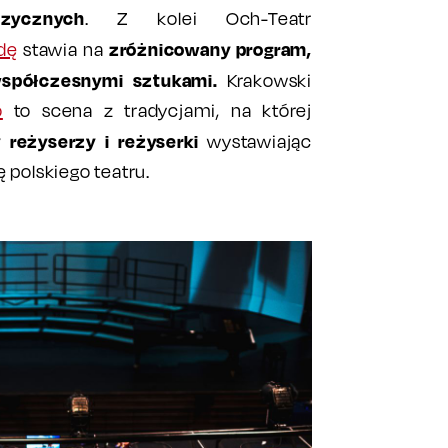
zycznych
. Z kolei Och-Teatr
zróżnicowany program,
dę
stawia na
współczesnymi sztukami.
Krakowski
o
to scena z tradycjami, na której
 reżyserzy i reżyserki
wystawiając
 polskiego teatru.