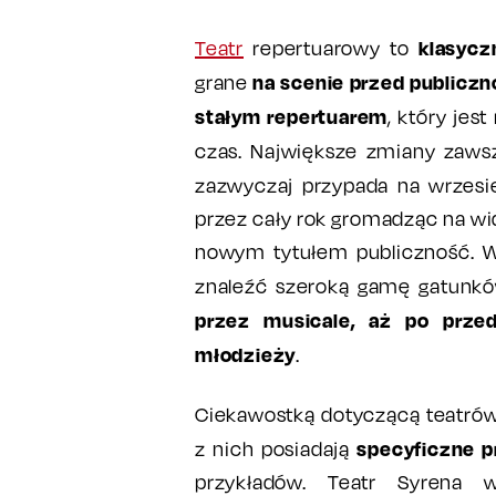
klasycz
Teatr
repertuarowy to
na scenie przed publiczn
grane
stałym repertuarem
, który jes
czas. Największe zmiany zaws
zazwyczaj przypada na wrzesi
przez cały rok gromadząc na w
nowym tytułem publiczność. W
znaleźć szeroką gamę gatunkó
przez musicale, aż po przed
młodzieży
.
Ciekawostką dotyczącą teatrów 
specyficzne p
z nich posiadają
przykładów. Teatr Syren