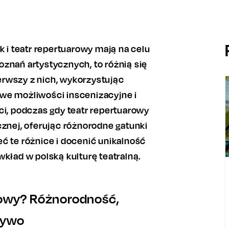
k i teatr repertuarowy mają na celu
znań artystycznych, to różnią się
rwszy z nich, wykorzystując
we możliwości inscenizacyjne i
ci, podczas gdy teatr repertuarowy
cznej, oferując różnorodne gatunki
ć te różnice i docenić unikalność
wkład w polską kulturę teatralną.
arowy? Różnorodność,
 żywo