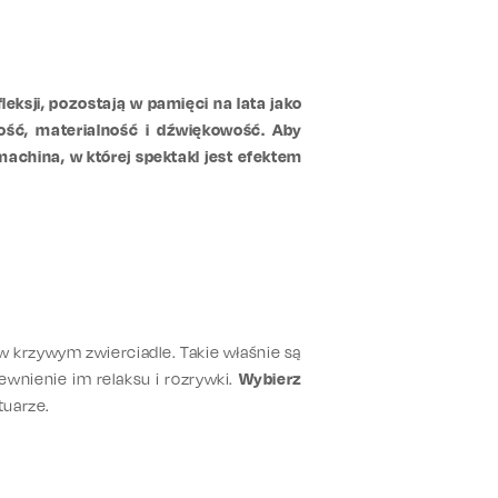
eksji, pozostają w pamięci na lata jako
ość, materialność i dźwiękowość. Aby
machina, w której spektakl jest efektem
 w krzywym zwierciadle. Takie właśnie są
ewnienie im relaksu i rozrywki.
Wybierz
tuarze.