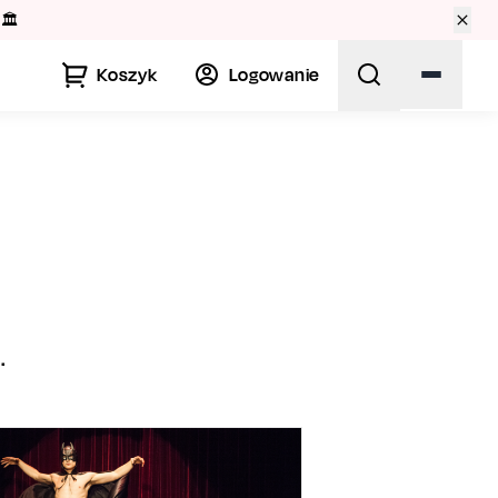
🏛️
Koszyk
Logowanie
.