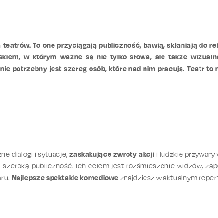
eatrów. To one przyciągają publiczność, bawią, skłaniają do refl
iskiem, w którym ważne są nie tylko słowa, ale także wizualn
ie potrzebny jest szereg osób, które nad nim pracują. Teatr to 
ne dialogi i sytuacje,
zaskakujące zwroty akcji
i ludzkie przywary
z szeroką publiczność. Ich celem jest rozśmieszenie widzów, zap
aru.
Najlepsze spektakle komediowe
znajdziesz w aktualnym reper