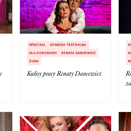
SPEKTAKL
KOMEDIA TEATRALNA
S
DLA DOROSŁYCH
RENATA DANCEWICZ
S
ŻONA
M
e
Kulisy pracy Renaty Dancewicz
R
z