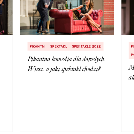
PIKANTNI
SPEKTAKL
SPEKTAKLE 2022
P
P
Pikantna komedia dla dorosłych.
Ma
Wiesz, o jaki spektakl chodzi?
ak