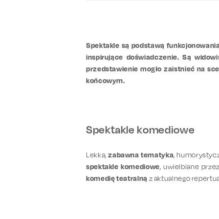
Spektakle są podstawą funkcjonowania t
inspirujące doświadczenie. Są widow
przedstawienie mogło zaistnieć na scen
końcowym.
Spektakle komediowe
Lekka,
zabawna tematyka
, humorystycz
spektakle komediowe
, uwielbiane prze
komedię teatralną
z aktualnego repertu