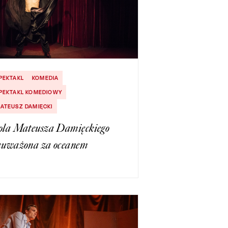
PEKTAKL
KOMEDIA
PEKTAKL KOMEDIOWY
ATEUSZ DAMIĘCKI
ola Mateusza Damięckiego
auważona za oceanem