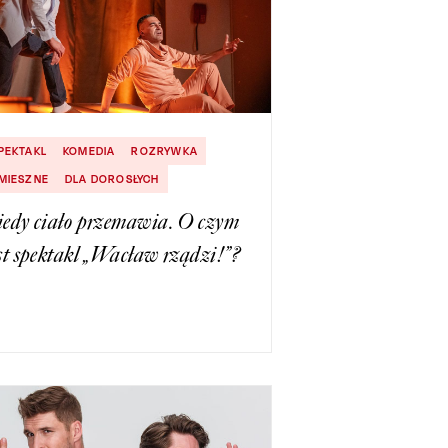
PEKTAKL
KOMEDIA
ROZRYWKA
MIESZNE
DLA DOROSŁYCH
iedy ciało przemawia. O czym
st spektakl „Wacław rządzi!”?