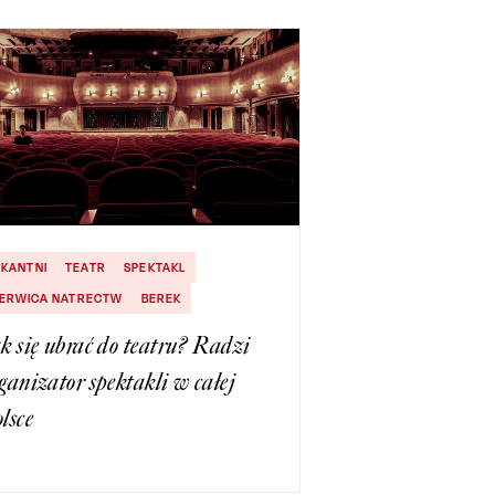
IKANTNI
TEATR
SPEKTAKL
ERWICA NATRECTW
BEREK
k się ubrać do teatru? Radzi
ganizator spektakli w całej
lsce