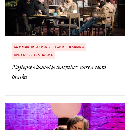
KOMEDIA TEATRALNA
TOP 5
RANKING
SPEKTAKLE TEATRALNE
Najlepsze komedie teatralne: nasza złota
piątka