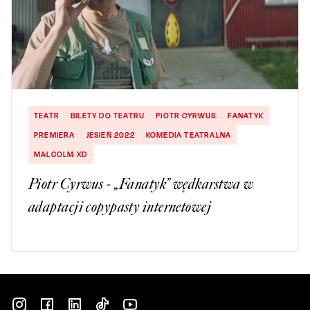
TEATR
BILETY DO TEATRU
PIOTR CYRWUS
FANATYK
PREMIERA
JESIEŃ 2022
KOMEDIA TEATRALNA
MALCOLM XD
Piotr Cyrwus - „Fanatyk” wędkarstwa w
adaptacji copypasty internetowej