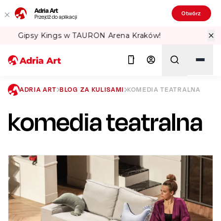
Adria Art
Otwórz
Przejdź do aplikacji
ów!
Sprawdź Teatralne Lato w PKiN! 
ADRIA ART
BLOG ZA KULISAMI
KOMEDIA TEATRALNA
komedia teatralna
Szukaj