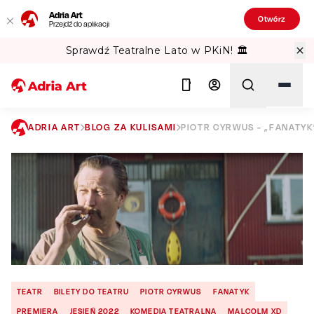
Adria Art
Otwórz
Przejdź do aplikacji
Sprawdź Teatralne Lato w PKiN! 🏛️
ADRIA ART
BLOG ZA KULISAMI
PIOTR CYRWUS - „FANATY
Szukaj
TEATR
BILETY DO TEATRU
PIOTR CYRWUS
FANATYK
PREMIERA
JESIEŃ 2022
KOMEDIA TEATRALNA
MALCOLM XD