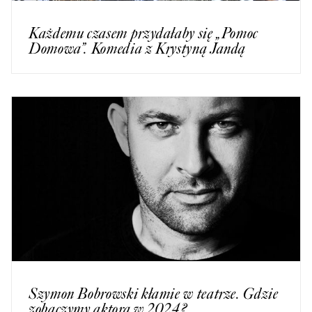
Każdemu czasem przydałaby się „Pomoc
Domowa”. Komedia z Krystyną Jandą
Szymon Bobrowski kłamie w teatrze. Gdzie
zobaczymy aktora w 2024?