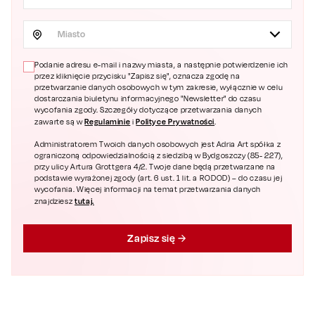
Miasto
Podanie adresu e-mail i nazwy miasta, a następnie potwierdzenie ich
przez kliknięcie przycisku "Zapisz się", oznacza zgodę na
przetwarzanie danych osobowych w tym zakresie, wyłącznie w celu
dostarczania biuletynu informacyjnego "Newsletter" do czasu
wycofania zgody. Szczegóły dotyczące przetwarzania danych
Regulaminie
Polityce Prywatności
zawarte są w
i
.
Administratorem Twoich danych osobowych jest Adria Art spółka z
ograniczoną odpowiedzialnością z siedzibą w Bydgoszczy (85- 227),
przy ulicy Artura Grottgera 4/2. Twoje dane będą przetwarzane na
podstawie wyrażonej zgody (art. 6 ust. 1 lit. a RODOD) – do czasu jej
wycofania. Więcej informacji na temat przetwarzania danych
tutaj.
znajdziesz
Zapisz się