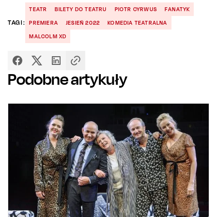
TEATR
BILETY DO TEATRU
PIOTR CYRWUS
FANATYK
TAGI:
PREMIERA
JESIEŃ 2022
KOMEDIA TEATRALNA
MALCOLM XD
Podobne artykuły