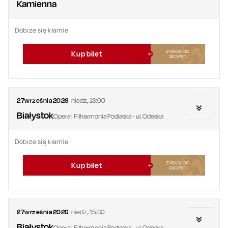
Kamienna
Dobrze się kłamie
ZYSKAJ OD
Kup bilet
360
PKT
27
września
2026
niedz.
,
13:00
Białystok
Opera i Filharmonia Podlaska - ul. Odeska
Dobrze się kłamie
ZYSKAJ OD
Kup bilet
240
PKT
27
września
2026
niedz.
,
15:30
Białystok
Opera i Filharmonia Podlaska - ul. Odeska