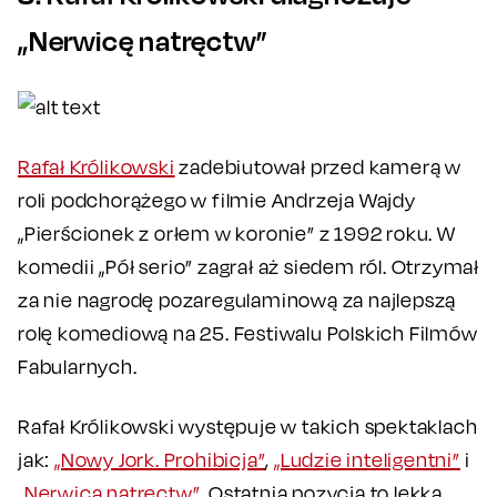
„Nerwicę natręctw”
Rafał Królikowski
zadebiutował przed kamerą w
roli podchorążego w filmie Andrzeja Wajdy
„Pierścionek z orłem w koronie” z 1992 roku. W
komedii „Pół serio” zagrał aż siedem ról. Otrzymał
za nie nagrodę pozaregulaminową za najlepszą
rolę komediową na 25. Festiwalu Polskich Filmów
Fabularnych.
Rafał Królikowski występuje w takich spektaklach
jak:
„Nowy Jork. Prohibicja”
,
„Ludzie inteligentni”
i
„Nerwica natręctw”
. Ostatnia pozycja to lekka