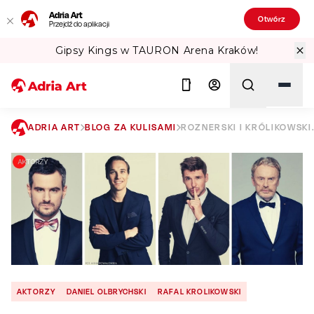
Adria Art
Otwórz
Przejdź do aplikacji
Gipsy Kings w TAURON Arena Kraków!
ADRIA ART
BLOG ZA KULISAMI
ROZNERSKI I KRÓLIKOWSKI
Szukaj
AKTORZY
DANIEL OLBRYCHSKI
RAFAL KROLIKOWSKI