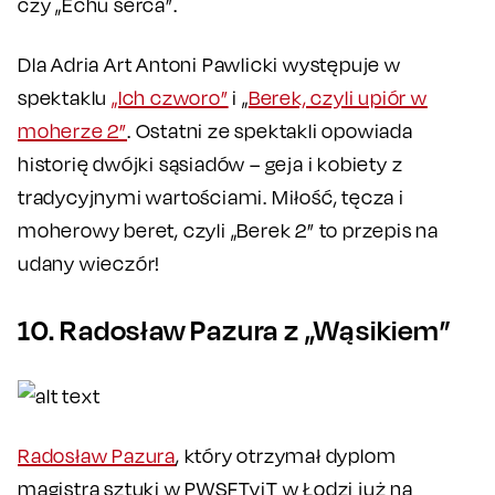
czy „Echu serca”.
Dla Adria Art Antoni Pawlicki występuje w
spektaklu
„Ich czworo”
i „
Berek, czyli upiór w
moherze 2”
. Ostatni ze spektakli opowiada
historię dwójki sąsiadów – geja i kobiety z
tradycyjnymi wartościami. Miłość, tęcza i
moherowy beret, czyli „Berek 2” to przepis na
udany wieczór!
10. Radosław Pazura z „Wąsikiem”
Radosław Pazura
, który otrzymał dyplom
magistra sztuki w PWSFTviT w Łodzi już na