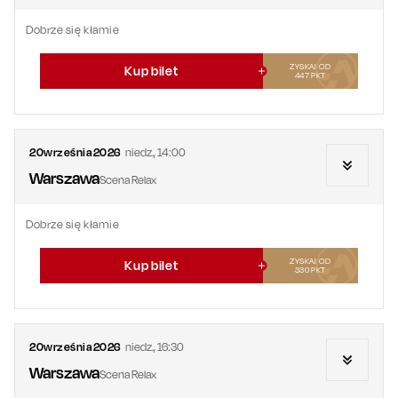
Dobrze się kłamie
ZYSKAJ OD
Kup bilet
447
PKT
20
września
2026
niedz.
,
14:00
Warszawa
Scena Relax
Dobrze się kłamie
ZYSKAJ OD
Kup bilet
330
PKT
20
września
2026
niedz.
,
16:30
Warszawa
Scena Relax