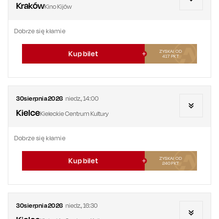
Kraków
Kino Kijów
Dobrze się kłamie
ZYSKAJ OD
Kup bilet
417
PKT
30
sierpnia
2026
niedz.
,
14:00
Kielce
Kieleckie Centrum Kultury
Dobrze się kłamie
ZYSKAJ OD
Kup bilet
240
PKT
30
sierpnia
2026
niedz.
,
16:30