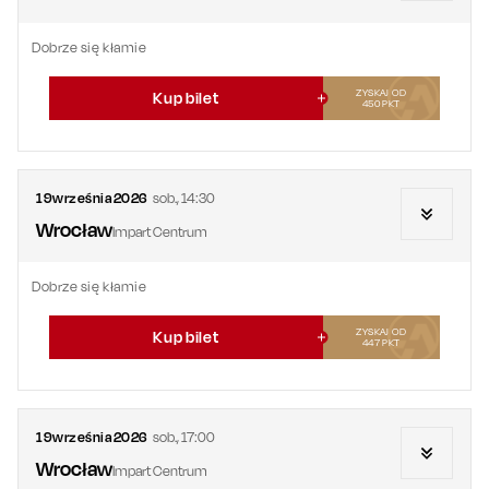
Dobrze się kłamie
ZYSKAJ OD
Kup bilet
450
PKT
19
września
2026
sob.
,
14:30
Wrocław
Impart Centrum
Dobrze się kłamie
ZYSKAJ OD
Kup bilet
447
PKT
19
września
2026
sob.
,
17:00
Wrocław
Impart Centrum