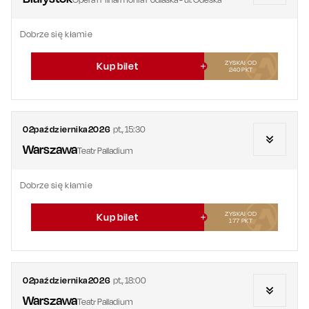
Dobrze się kłamie
ZYSKAJ OD
Kup bilet
240
PKT
02
października
2026
pt.
,
15:30
Warszawa
Teatr Palladium
Dobrze się kłamie
ZYSKAJ OD
Kup bilet
177
PKT
02
października
2026
pt.
,
18:00
Warszawa
Teatr Palladium