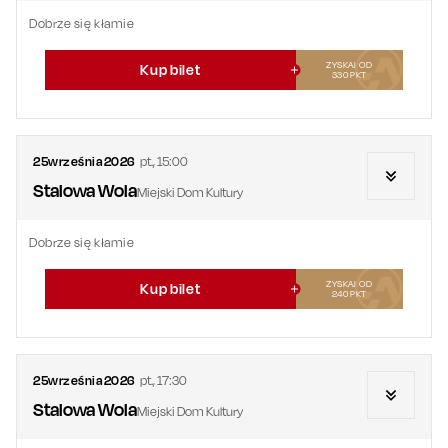
Dobrze się kłamie
ZYSKAJ OD
Kup bilet
330
PKT
25
września
2026
pt.
,
15:00
Stalowa Wola
Miejski Dom Kultury
Dobrze się kłamie
ZYSKAJ OD
Kup bilet
240
PKT
25
września
2026
pt.
,
17:30
Stalowa Wola
Miejski Dom Kultury