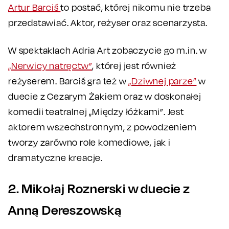
Artur Barciś
to postać, której nikomu nie trzeba
przedstawiać. Aktor, reżyser oraz scenarzysta.
W spektaklach Adria Art zobaczycie go m.in. w
„Nerwicy natręctw”
, której jest również
reżyserem. Barciś gra też w
„Dziwnej parze”
w
duecie z Cezarym Żakiem oraz w doskonałej
komedii teatralnej „Między łóżkami”. Jest
aktorem wszechstronnym, z powodzeniem
tworzy zarówno role komediowe, jak i
dramatyczne kreacje.
2. Mikołaj Roznerski w duecie z
Anną Dereszowską