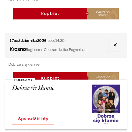
ZYSKAJ OD
Kup bilet
525
PKT
17
października
2026
sob.
,
14:30
Krosno
Regionalne Centrum Kultur Pogranicza
Dobrze się kłamie
ZYSKAJ OD
Kup bilet
POLECAMY
297
PKT
Dobrze się kłamie
17
października
2026
sob.
,
17:00
Krosno
Regionalne Centrum Kultur Pogranicza
Sprawdź bilety
Dobrze się kłamie