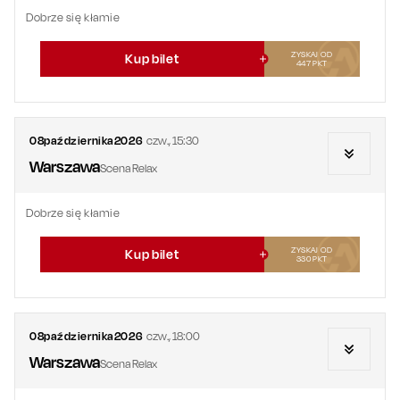
Dobrze się kłamie
ZYSKAJ OD
Kup bilet
447
PKT
08
października
2026
czw.
,
15:30
Warszawa
Scena Relax
Dobrze się kłamie
ZYSKAJ OD
Kup bilet
330
PKT
08
października
2026
czw.
,
18:00
Warszawa
Scena Relax