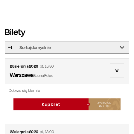
Bilety
Sortuj domyślnie
28
sierpnia
2026
pt.
,
15:30
Warszawa
Scena Relax
Dobrze się kłamie
ZYSKAJ OD
Kup bilet
297
PKT
28
sierpnia
2026
pt.
,
18:00