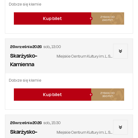
Dobrze się kłamie
ZYSKAJ OD
Kup bilet
240
PKT
26
września
2026
sob.
,
13:00
Skarżysko-
Miejskie Centrum Kultury im. L. Staffa
Kamienna
Dobrze się kłamie
ZYSKAJ OD
Kup bilet
360
PKT
26
września
2026
sob.
,
15:30
Skarżysko-
Miejskie Centrum Kultury im. L. Staffa