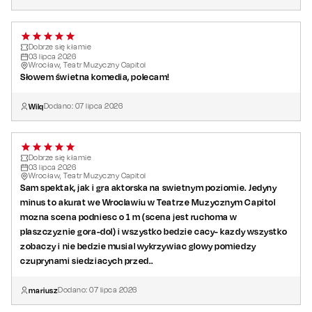
Dobrze się kłamie
03
lipca
2026
Wrocław, Teatr Muzyczny Capitol
Słowem świetna komedia, polecam!
Wilq
Dodano:
07
lipca
2026
Dobrze się kłamie
03
lipca
2026
Wrocław, Teatr Muzyczny Capitol
Sam spektak, jak i gra aktorska na swietnym poziomie. Jedyny
minus to akurat we Wroclawiu w Teatrze Muzycznym Capitol
mozna scena podniesc o 1 m (scena jest ruchoma w
plaszczyznie gora-dol) i wszystko bedzie cacy- kazdy wszystko
zobaczy i nie bedzie musial wykrzywiac glowy pomiedzy
czuprynami siedziacych przed..
mariusz
Dodano:
07
lipca
2026