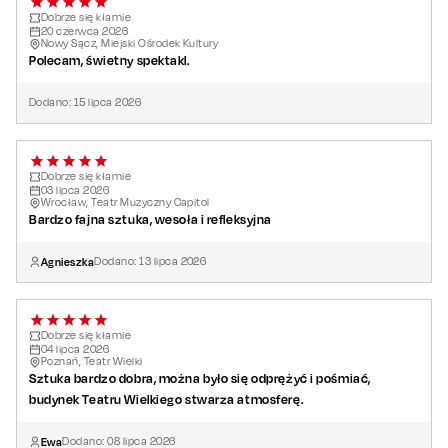
asystent reżysera
: Agata Zdziebłowska
Dobrze się kłamie
20
czerwca
2026
produkcja
: Katarzyna Fukacz, Damian Słonina - Tito
Nowy Sącz, Miejski Ośrodek Kultury
Polecam, świetny spektakl.
Productions, Spektaklove
Dodano:
15
lipca
2026
Dobrze się kłamie
03
lipca
2026
Wrocław, Teatr Muzyczny Capitol
Bardzo fajna sztuka, wesoła i refleksyjna
Agnieszka
Dodano:
13
lipca
2026
Dobrze się kłamie
04
lipca
2026
Poznań, Teatr Wielki
Sztuka bardzo dobra, można było się odprężyć i pośmiać,
budynek Teatru Wielkiego stwarza atmosferę.
Ewa
Dodano:
08
lipca
2026