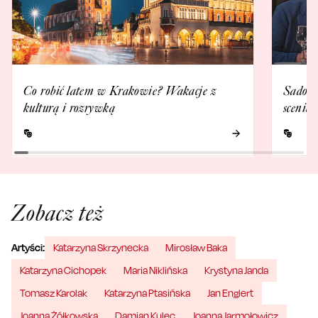
Co robić latem w Krakowie? Wakacje z
Sadows
kulturą i rozrywką
scenie
Zobacz też
Artyści:
Katarzyna Skrzynecka
Mirosław Baka
Katarzyna Cichopek
Maria Niklińska
Krystyna Janda
Tomasz Karolak
Katarzyna Ptasińska
Jan Englert
Joanna Żółkowska
Damian Kulec
Joanna Jarmołowicz