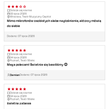
Dobrze się kłamie
03
lipca
2026
Wrocław, Teatr Muzyczny Capitol
Mimo mikrofonów osobistych słabe nagłośnienie, aktorzy mówią
do siebie
Dodano:
07
lipca
2026
Dobrze się kłamie
04
lipca
2026
Poznań, Teatr Wielki
Mega polecam! Świetnie się bawiliśmy 😊
Damian
Dodano:
07
lipca
2026
Dobrze się kłamie
04
lipca
2026
Poznań, Teatr Wielki
świetna zabawa