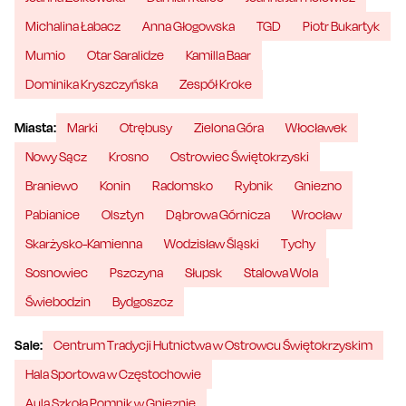
Michalina Łabacz
Anna Głogowska
TGD
Piotr Bukartyk
Mumio
Otar Saralidze
Kamilla Baar
Dominika Kryszczyńska
Zespół Kroke
Miasta:
Marki
Otrębusy
Zielona Góra
Włocławek
Nowy Sącz
Krosno
Ostrowiec Świętokrzyski
Braniewo
Konin
Radomsko
Rybnik
Gniezno
Pabianice
Olsztyn
Dąbrowa Górnicza
Wrocław
Skarżysko-Kamienna
Wodzisław Śląski
Tychy
Sosnowiec
Pszczyna
Słupsk
Stalowa Wola
Świebodzin
Bydgoszcz
Sale:
Centrum Tradycji Hutnictwa w Ostrowcu Świętokrzyskim
Hala Sportowa w Częstochowie
Aula Szkoła Pomnik w Gnieznie