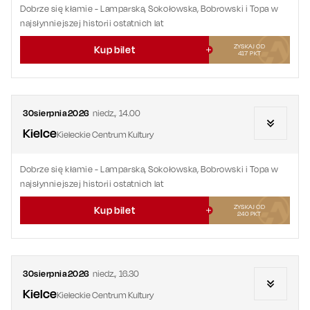
Dobrze się kłamie
- Lamparska, Sokołowska, Bobrowski i Topa w
najsłynniejszej historii ostatnich lat
ZYSKAJ OD
Kup bilet
417
PKT
30
sierpnia
2026
niedz.
,
14.00
Kielce
Kieleckie Centrum Kultury
Dobrze się kłamie
- Lamparska, Sokołowska, Bobrowski i Topa w
najsłynniejszej historii ostatnich lat
ZYSKAJ OD
Kup bilet
240
PKT
30
sierpnia
2026
niedz.
,
16.30
Kielce
Kieleckie Centrum Kultury