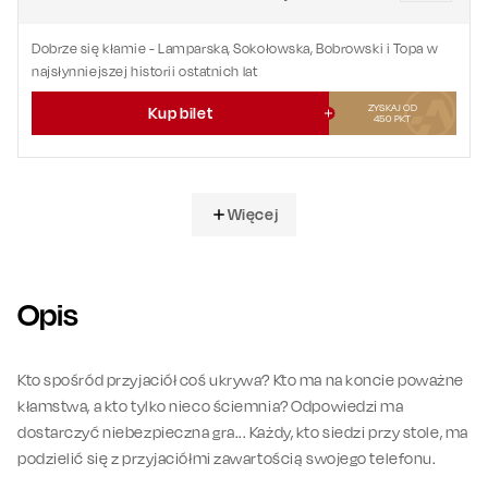
Dobrze się kłamie
- Lamparska, Sokołowska, Bobrowski i Topa w
najsłynniejszej historii ostatnich lat
ZYSKAJ OD
Kup bilet
450
PKT
Więcej
Opis
Kto spośród przyjaciół coś ukrywa? Kto ma na koncie poważne
kłamstwa, a kto tylko nieco ściemnia? Odpowiedzi ma
dostarczyć niebezpieczna gra... Każdy, kto siedzi przy stole, ma
podzielić się z przyjaciółmi zawartością swojego telefonu.