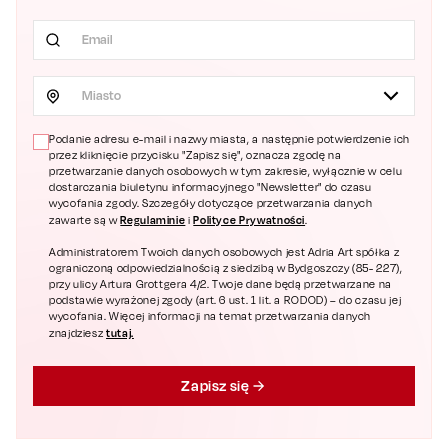
Miasto
Podanie adresu e-mail i nazwy miasta, a następnie potwierdzenie ich
przez kliknięcie przycisku "Zapisz się", oznacza zgodę na
przetwarzanie danych osobowych w tym zakresie, wyłącznie w celu
dostarczania biuletynu informacyjnego "Newsletter" do czasu
wycofania zgody. Szczegóły dotyczące przetwarzania danych
Regulaminie
Polityce Prywatności
zawarte są w
i
.
Administratorem Twoich danych osobowych jest Adria Art spółka z
ograniczoną odpowiedzialnością z siedzibą w Bydgoszczy (85- 227),
przy ulicy Artura Grottgera 4/2. Twoje dane będą przetwarzane na
podstawie wyrażonej zgody (art. 6 ust. 1 lit. a RODOD) – do czasu jej
wycofania. Więcej informacji na temat przetwarzania danych
tutaj.
znajdziesz
Zapisz się