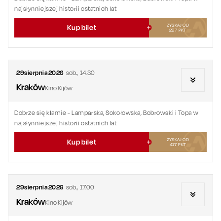
najsłynniejszej historii ostatnich lat
ZYSKAJ OD
Kup bilet
297
PKT
29
sierpnia
2026
sob.
,
14.30
Kraków
Kino Kijów
Dobrze się kłamie
- Lamparska, Sokołowska, Bobrowski i Topa w
najsłynniejszej historii ostatnich lat
ZYSKAJ OD
Kup bilet
417
PKT
29
sierpnia
2026
sob.
,
17.00
Kraków
Kino Kijów