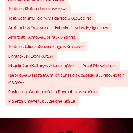
Teatr im. Stefana Jaracza w Łodzi
Teatr Letni im. Heleny Majdaniec w Szczecinie
Amfiteatr w Olsztynie
Fabryka Lloyda w Bydgoszczy
Amfiteatr Kumowa Dolina w Chełmie
Teatr im. Juliusza Słowackiego w Krakowie
Limanowski Dom Kultury
Miejski Dom Kultury w Zduńskiej Woli
Aula UAM w Kaliszu
Narodowa Orkiestra Symfoniczna Polskiego Radia w Katowicach
(NOSPR)
Regionalne Centrum Kultur Pogranicza w Krośnie
Planetarium Wenus w Zielonej Górze