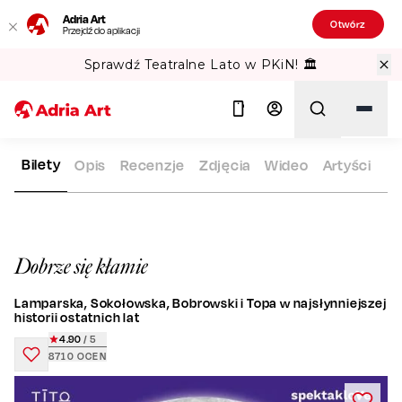
Adria Art
Otwórz
Przejdź do aplikacji
Gipsy Kings w TAURON Arena Kraków!
Bilety
Opis
Recenzje
Zdjęcia
Wideo
Artyści
ADRIA ART
REPERTUAR
DOBRZE SIĘ KŁAMIE
Szukaj
Dobrze się kłamie
Lamparska, Sokołowska, Bobrowski i Topa w najsłynniejszej
historii ostatnich lat
4.90
/ 5
8710
OCEN