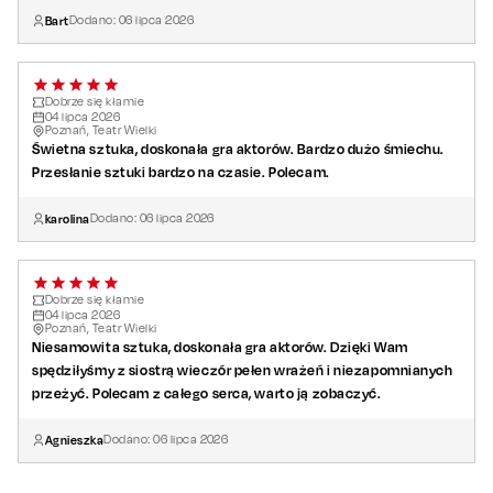
Bart
Dodano:
06
lipca
2026
Dobrze się kłamie
04
lipca
2026
Poznań, Teatr Wielki
Świetna sztuka, doskonała gra aktorów. Bardzo dużo śmiechu.
Przesłanie sztuki bardzo na czasie. Polecam.
karolina
Dodano:
06
lipca
2026
Dobrze się kłamie
04
lipca
2026
Poznań, Teatr Wielki
Niesamowita sztuka, doskonała gra aktorów. Dzięki Wam
spędziłyśmy z siostrą wieczór pełen wrażeń i niezapomnianych
przeżyć. Polecam z całego serca, warto ją zobaczyć.
Agnieszka
Dodano:
06
lipca
2026