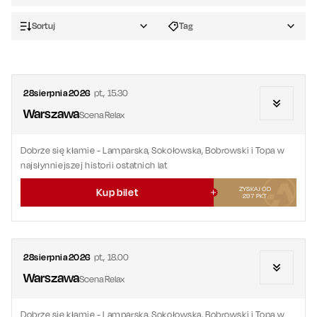
Sortuj
Tag
28
sierpnia
2026
pt.
,
15.30
Warszawa
Scena Relax
Dobrze się kłamie
- Lamparska, Sokołowska, Bobrowski i Topa w
najsłynniejszej historii ostatnich lat
ZYSKAJ OD
Kup bilet
297
PKT
28
sierpnia
2026
pt.
,
18.00
Warszawa
Scena Relax
Dobrze się kłamie
- Lamparska, Sokołowska, Bobrowski i Topa w