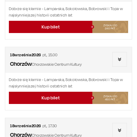
Dobrze się kłamie
- Lamparska, Sokołowska, Bobrowski i Topa w
najsłynniejszej historii ostatnich lat
ZYSKAJ OD
Kup bilet
240
PKT
18
września
2026
pt.
,
15.00
Chorzów
Chorzowskie Centrum Kultury
Dobrze się kłamie
- Lamparska, Sokołowska, Bobrowski i Topa w
najsłynniejszej historii ostatnich lat
ZYSKAJ OD
Kup bilet
450
PKT
18
września
2026
pt.
,
17.30
Chorzów
Chorzowskie Centrum Kultury