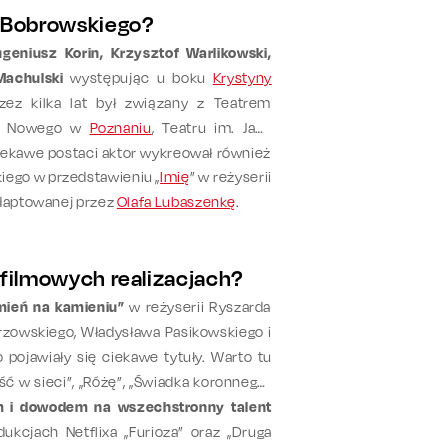
a Bobrowskiego?
geniusz Korin, Krzysztof Warlikowski,
Machulski
występując u boku
Krystyny
zez kilka lat był związany z Teatrem
tru Nowego w
Poznaniu
, Teatru im. Jana
Ciekawe postaci aktor wykreował również
ego w przedstawieniu „
Imię
” w reżyserii
daptowanej przez
Olafa Lubaszenkę
.
 filmowych realizacjach?
mień na kamieniu”
w reżyserii Ryszarda
arzowskiego, Władysława Pasikowskiego i
 pojawiały się ciekawe tytuły. Warto tu
ć w sieci”, „Różę”, „Świadka koronnego”
 i dowodem na wszechstronny talent
ukcjach Netflixa „Furioza” oraz „Druga