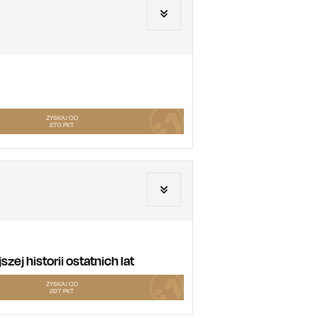
ZYSKAJ OD
270
PKT
ej historii ostatnich lat
ZYSKAJ OD
297
PKT