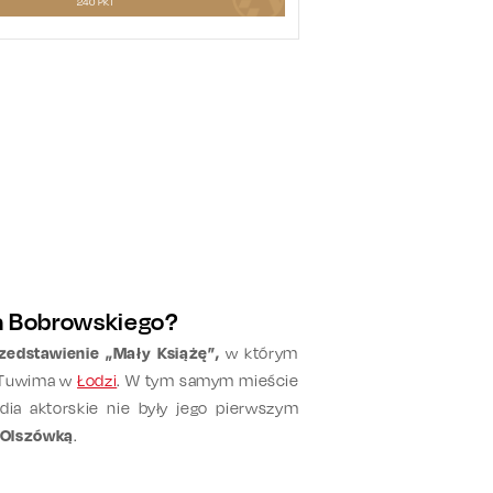
240
PKT
na Bobrowskiego?
zedstawienie „Mały Książę”,
w którym
a Tuwima w
Łodzi
. W tym samym mieście
udia aktorskie nie były jego pierwszym
 Olszówką
.