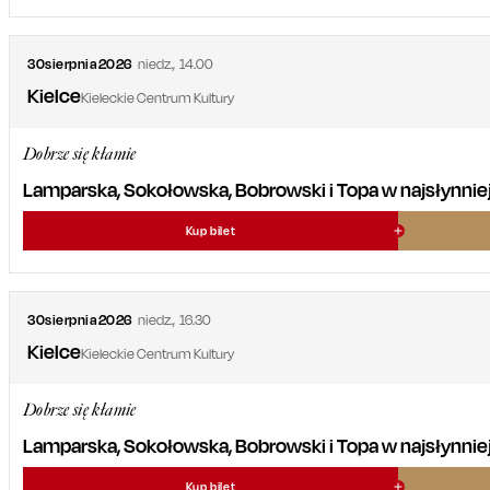
30
sierpnia
2026
niedz.
,
14.00
Kielce
Kieleckie Centrum Kultury
Dobrze się kłamie
Lamparska, Sokołowska, Bobrowski i Topa w najsłynniejsz
Kup bilet
30
sierpnia
2026
niedz.
,
16.30
Kielce
Kieleckie Centrum Kultury
Dobrze się kłamie
Lamparska, Sokołowska, Bobrowski i Topa w najsłynniejsz
Kup bilet