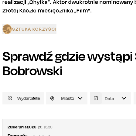
realizacji „Chyłka”. Aktor dwukrotnie nominowany 
Złotej Kaczki miesięcznika „Film”.
SZTUKA KORZYŚCI
Sprawdź gdzie wystąpi
Bobrowski
Wydarzenie
Miasto
28
sierpnia
2026
pt.
,
15.30
Poznań