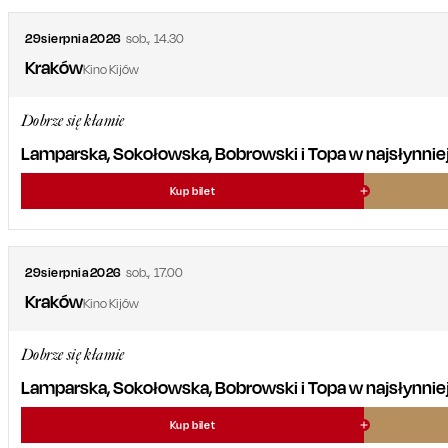
29
sierpnia
2026
sob.
,
14.30
Kraków
Kino Kijów
Dobrze się kłamie
Lamparska, Sokołowska, Bobrowski i Topa w najsłynniejsz
Kup bilet
29
sierpnia
2026
sob.
,
17.00
Kraków
Kino Kijów
Dobrze się kłamie
Lamparska, Sokołowska, Bobrowski i Topa w najsłynniejsz
Kup bilet