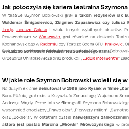
Jak potoczyła się kariera teatralna Szymon
W teatrze Szymon Bobrowski
grał u takich reżyserów jak Eu
Waldemar Śmigasiewicz, Zbigniew Zapasiewicz czy Juliusz 
Jandy
,
Janusza Gajosa
i wielu innych wybitnych aktorów. Pr
Powszechnym w
Warszawie
, grał również na deskach Tea
Kochanowskiego w
Radomiu
czy Teatrze Scena STU
Krakowie
. 
Dotychczas
widzowie Adria Art
mogli oglądać Szymona Bobrowski
w realizacjach Teatru Telewizji i Teatru Polskiego Radia
.
Grzegorza Chrapkiewicza oraz produkcji „
Ludzie inteligentni
” zaa
W jakie role Szymon Bobrowski wcielił się w
Na dużym ekranie
debiutował w 1995 jako Rysiek w filmie „Ka
Bera. Później grał m.in. u Krzysztofa Zanussiego, Wojciecha Sm
Andrzeja Wajdy. Przez lata w filmografii Szymona Bobrowskiego
wspomnieć chociażby „Prawo ojca”, „Pierwszy milion”, „Samotnoś
oraz „Boksera”. W ostatnim czasie
największym zaskoczeniem
aktora jest postać Marcina „Mrówki” Mrówczyńskiego
w prod