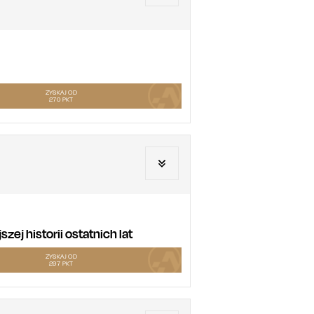
ZYSKAJ OD
270
PKT
ej historii ostatnich lat
ZYSKAJ OD
297
PKT