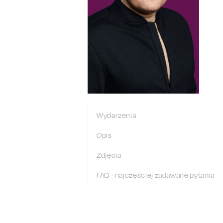
Wydarzenia
Opis
Zdjęcia
FAQ - najczęściej zadawane pytania