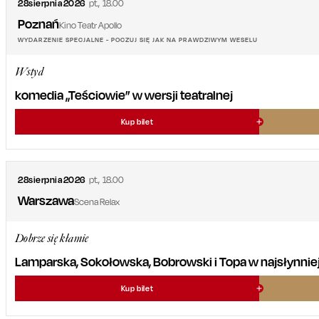
28
sierpnia
2026
pt.
,
18.00
Poznań
Kino Teatr Apollo
WYDARZENIE SPECJALNE - POCZUJ SIĘ JAK NA PRAWDZIWYM WESELU
Wstyd
komedia „Teściowie” w wersji teatralnej
Kup bilet
28
sierpnia
2026
pt.
,
18.00
Warszawa
Scena Relax
Dobrze się kłamie
Lamparska, Sokołowska, Bobrowski i Topa w najsłynniejsz
Kup bilet