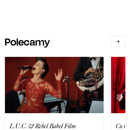
Polecamy
L.U.C. & Rebel Babel Film
Co ro