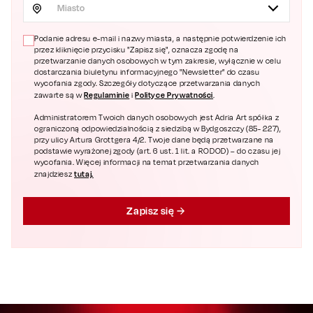
Miasto
Podanie adresu e-mail i nazwy miasta, a następnie potwierdzenie ich
przez kliknięcie przycisku "Zapisz się", oznacza zgodę na
przetwarzanie danych osobowych w tym zakresie, wyłącznie w celu
dostarczania biuletynu informacyjnego "Newsletter" do czasu
wycofania zgody. Szczegóły dotyczące przetwarzania danych
Regulaminie
Polityce Prywatności
zawarte są w
i
.
Administratorem Twoich danych osobowych jest Adria Art spółka z
ograniczoną odpowiedzialnością z siedzibą w Bydgoszczy (85- 227),
przy ulicy Artura Grottgera 4/2. Twoje dane będą przetwarzane na
podstawie wyrażonej zgody (art. 6 ust. 1 lit. a RODOD) – do czasu jej
wycofania. Więcej informacji na temat przetwarzania danych
tutaj.
znajdziesz
Zapisz się