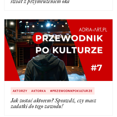
świat z przymrużeniem oka
AKTORZY
AKTORKA
#PRZEWODNIKPOKULTURZE
Jak zostać aktorem? Sprawdź, czy masz
zadatki do tego zawodu!