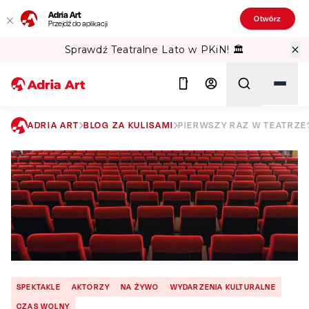
Adria Art
Otwórz
Przejdź do aplikacji
Sprawdź Teatralne Lato w PKiN! 🏛️
ADRIA ART
BLOG ZA KULISAMI
PIERWSZY RAZ W TEATRZE
Szukaj
SPEKTAKLE
AKTORZY
NA ŻYWO
WYDARZENIA KULTURALNE
CZAS WOLNY