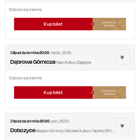
Dobrze się kłamie
ZYSKAJ OD
Kup bilet
300
PKT
18
października
2026
niedz.
,
15:30
Dąbrowa Górnicza
Pałac Kultury Zagłębia
Dobrze się kłamie
ZYSKAJ OD
Kup bilet
300
PKT
19
października
2026
pon.
,
15:00
Dobczyce
Miejsko-Gminny Ośrodek Kultury i Sportu (RCOS)