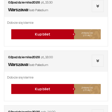
02
października
2026
pt.
,
15:30
Warszawa
Teatr Palladium
Dobrze się kłamie
ZYSKAJ OD
Kup bilet
177
PKT
02
października
2026
pt.
,
18:00
Warszawa
Teatr Palladium
Dobrze się kłamie
ZYSKAJ OD
Kup bilet
177
PKT
03
października
2026
sob.
,
14:00