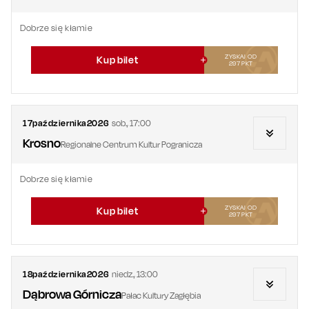
Dobrze się kłamie
ZYSKAJ OD
Kup bilet
297
PKT
17
października
2026
sob.
,
17:00
Krosno
Regionalne Centrum Kultur Pogranicza
Dobrze się kłamie
ZYSKAJ OD
Kup bilet
297
PKT
18
października
2026
niedz.
,
13:00
Dąbrowa Górnicza
Pałac Kultury Zagłębia