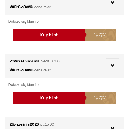
Warszawa
Scena Relax
Dobrze się kłamie
ZYSKAJ OD
Kup bilet
330
PKT
20
września
2026
niedz.
,
16:30
Warszawa
Scena Relax
Dobrze się kłamie
ZYSKAJ OD
Kup bilet
330
PKT
25
września
2026
pt.
,
15:00