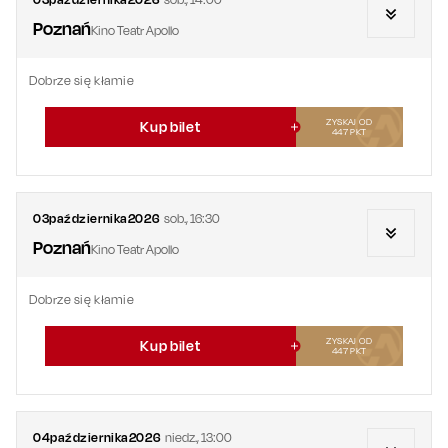
Poznań
Kino Teatr Apollo
Dobrze się kłamie
ZYSKAJ OD
Kup bilet
447
PKT
03
października
2026
sob.
,
16:30
Poznań
Kino Teatr Apollo
Dobrze się kłamie
ZYSKAJ OD
Kup bilet
447
PKT
04
października
2026
niedz.
,
13:00