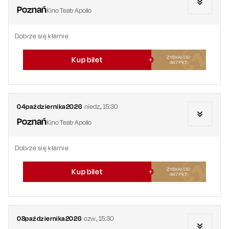
Poznań
Kino Teatr Apollo
Dobrze się kłamie
ZYSKAJ OD
Kup bilet
447
PKT
04
października
2026
niedz.
,
15:30
Poznań
Kino Teatr Apollo
Dobrze się kłamie
ZYSKAJ OD
Kup bilet
447
PKT
08
października
2026
czw.
,
15:30