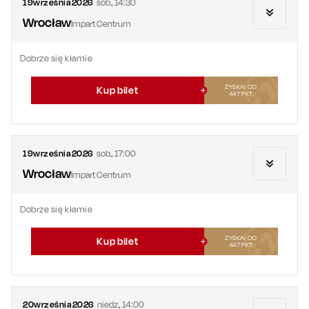
19
września
2026
sob.
,
14:30
Wrocław
Impart Centrum
Dobrze się kłamie
ZYSKAJ OD
Kup bilet
447
PKT
19
września
2026
sob.
,
17:00
Wrocław
Impart Centrum
Dobrze się kłamie
ZYSKAJ OD
Kup bilet
447
PKT
20
września
2026
niedz.
,
14:00