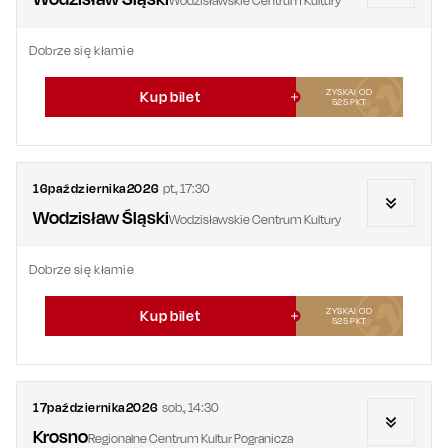
Wodzisławskie Centrum Kultury
Dobrze się kłamie
ZYSKAJ OD
Kup bilet
525
PKT
16
października
2026
pt.
,
17:30
Wodzisław Śląski
Wodzisławskie Centrum Kultury
Dobrze się kłamie
ZYSKAJ OD
Kup bilet
525
PKT
17
października
2026
sob.
,
14:30
Krosno
Regionalne Centrum Kultur Pogranicza