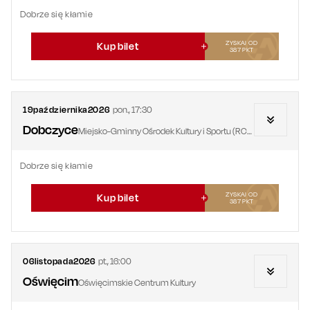
Dobrze się kłamie
ZYSKAJ OD
Kup bilet
387
PKT
19
października
2026
pon.
,
17:30
Dobczyce
Miejsko-Gminny Ośrodek Kultury i Sportu (RCOS)
Dobrze się kłamie
ZYSKAJ OD
Kup bilet
387
PKT
06
listopada
2026
pt.
,
16:00
Oświęcim
Oświęcimskie Centrum Kultury