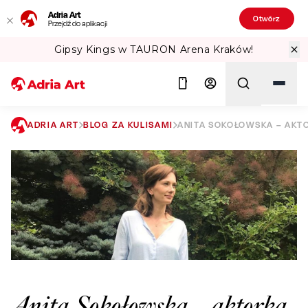
Adria Art
Otwórz
Przejdź do aplikacji
Sprawdź Teatralne Lato w PKiN! 🏛️
ADRIA ART
BLOG ZA KULISAMI
ANITA SOKOŁOWSKA – AKT
Szukaj
Anita Sokołowska – aktorka