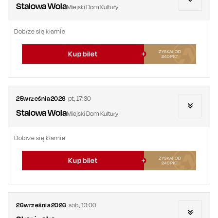
Stalowa Wola
Miejski Dom Kultury
Dobrze się kłamie
ZYSKAJ OD
Kup bilet
240
PKT
25
września
2026
pt.
,
17:30
Stalowa Wola
Miejski Dom Kultury
Dobrze się kłamie
ZYSKAJ OD
Kup bilet
240
PKT
26
września
2026
sob.
,
13:00