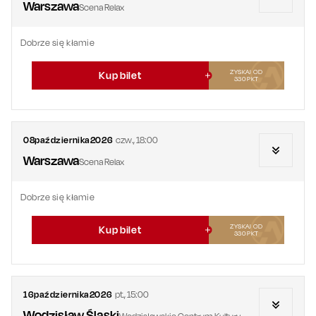
Warszawa
Scena Relax
Dobrze się kłamie
ZYSKAJ OD
Kup bilet
330
PKT
08
października
2026
czw.
,
18:00
Warszawa
Scena Relax
Dobrze się kłamie
ZYSKAJ OD
Kup bilet
330
PKT
16
października
2026
pt.
,
15:00
Wodzisław Śląski