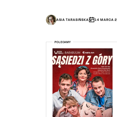
ASIA TARASIŃSKA
14
MARCA
POLECAMY