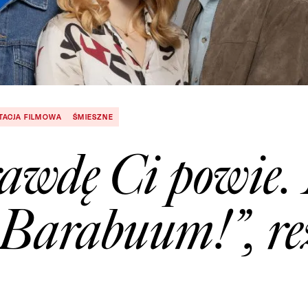
TACJA FILMOWA
ŚMIESZNE
rawdę Ci powie
„Barabuum!”, re