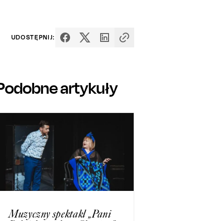
UDOSTĘPNIJ:
Podobne artykuły
Muzyczny spektakl „Pani