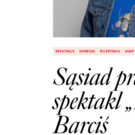
SPEKTAKLE
KOMEDIA
ROZRYWKA
ADAP
Sąsiad p
spektakl 
Barciś