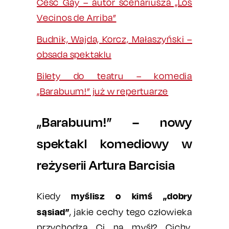
Cesc Gay – autor scenariusza „Los
Vecinos de Arriba”
Budnik, Wajda, Korcz, Małaszyński –
obsada spektaklu
Bilety do teatru – komedia
„Barabuum!” już w repertuarze
„Barabuum!” – nowy
spektakl komediowy w
reżyserii Artura Barcisia
myślisz o kimś „dobry
Kiedy
sąsiad”
, jakie cechy tego człowieka
przychodzą Ci na myśl? Cichy,