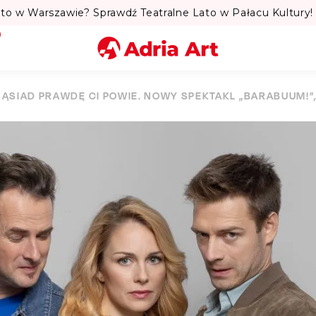
to w Warszawie? Sprawdź Teatralne Lato w Pałacu Kultury! 
Miasto
SĄSIAD PRAWDĘ CI POWIE. NOWY SPEKTAKL „BARABUUM!”,
Kategoria
Szukaj