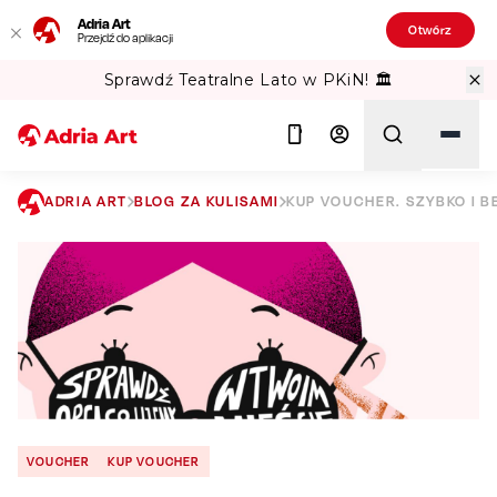
Adria Art
Otwórz
Przejdź do aplikacji
Sprawdź Teatralne Lato w PKiN! 🏛️
ADRIA ART
BLOG ZA KULISAMI
KUP VOUCHER. SZYBKO I B
Szukaj
VOUCHER
KUP VOUCHER