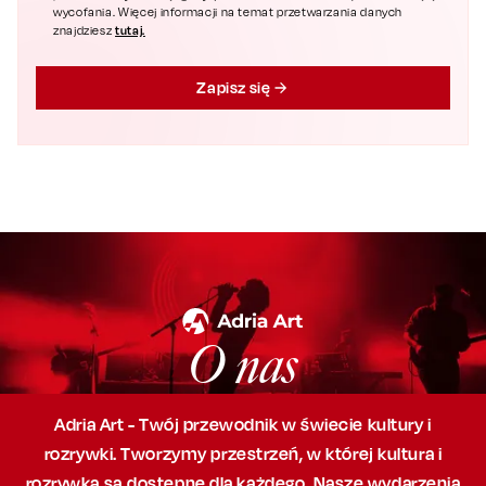
wycofania. Więcej informacji na temat przetwarzania danych
tutaj.
znajdziesz
Zapisz się
O nas
Adria Art - Twój przewodnik w świecie kultury i
rozrywki. Tworzymy przestrzeń,
w której
kultura i
rozrywka są dostępne dla każdego. Nasze wydarzenia