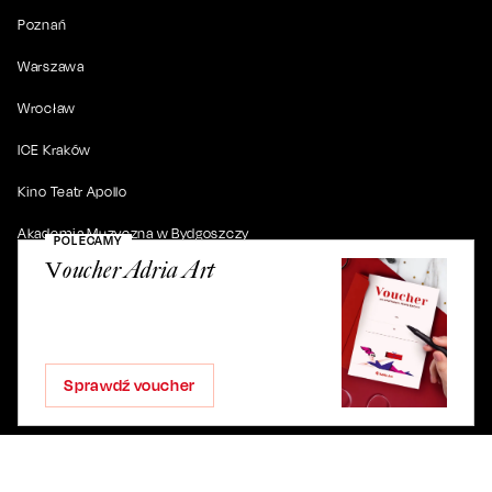
Poznań
Warszawa
Wrocław
ICE Kraków
Kino Teatr Apollo
Akademia Muzyczna w Bydgoszczy
POLECAMY
Voucher Adria Art
© 2019-
2026
. Wszystkie prawa zastrzeżone.
Sprawdź voucher
ul. Artura Grottgera 4/2, 85-227 Bydgoszcz