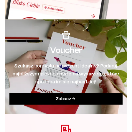
Voucher
Szukasz pomysłu na prezent idealny? Podaruj
najbliższym piękne chwile na wydarzeniu, które
spodoba im się najbardziej!
Zobacz