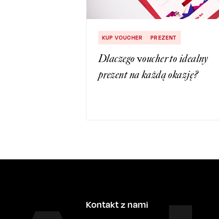
KUP VOUCHER
PREZENT
Dlaczego voucher to idealny
prezent na każdą okazję?
Kontakt z nami