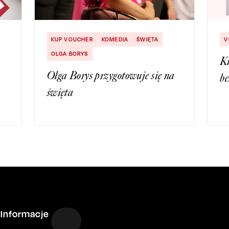
KUP VOUCHER
KOMEDIA
ŚWIĘTA
V
OLGA BORYS
Ku
Olga Borys przygotowuje się na
be
święta
Informacje