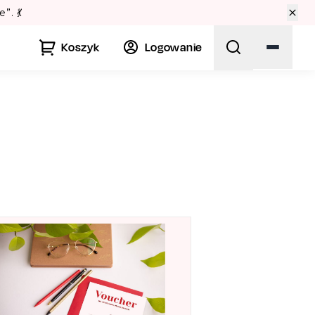
awie? Sprawdź Teatralne Lato w Pałacu Kultury! 🏛️
Koszyk
Logowanie