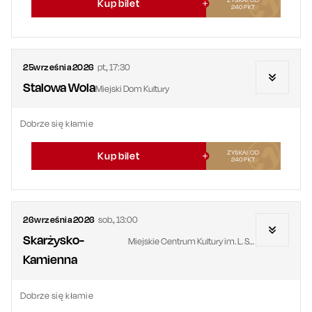
Kup bilet
240
PKT
25
września
2026
pt.
,
17:30
Stalowa Wola
Miejski Dom Kultury
Dobrze się kłamie
ZYSKAJ OD
Kup bilet
240
PKT
26
września
2026
sob.
,
13:00
Skarżysko-
Miejskie Centrum Kultury im. L. Staffa
Kamienna
Dobrze się kłamie