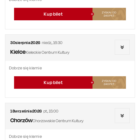
ZYSKAJ OD
Kup bilet
240
PKT
30
sierpnia
2026
niedz.
,
16:30
Kielce
Kieleckie Centrum Kultury
Dobrze się kłamie
ZYSKAJ OD
Kup bilet
240
PKT
18
września
2026
pt.
,
15:00
Chorzów
Chorzowskie Centrum Kultury
Dobrze się kłamie