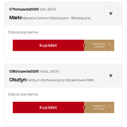
07
listopada
2026
sob.
,
18:00
Marki
Mareckie Centrum Edukacyjno - Rekreacyjne
Dobrze się kłamie
ZYSKAJ OD
Kup bilet
510
PKT
08
listopada
2026
niedz.
,
14:00
Olsztyn
Centrum Konferencyjno-Szkoleniowe UWM
Dobrze się kłamie
ZYSKAJ OD
Kup bilet
477
PKT