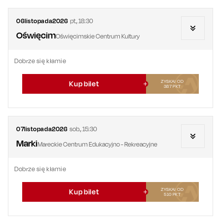
06
listopada
2026
pt.
,
18:30
Oświęcim
Oświęcimskie Centrum Kultury
Dobrze się kłamie
ZYSKAJ OD
Kup bilet
387
PKT
07
listopada
2026
sob.
,
15:30
Marki
Mareckie Centrum Edukacyjno - Rekreacyjne
Dobrze się kłamie
ZYSKAJ OD
Kup bilet
510
PKT