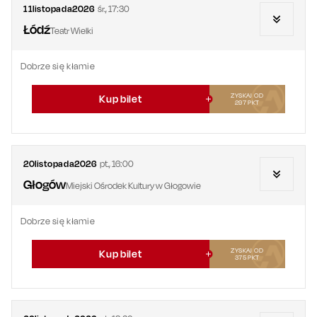
11
listopada
2026
śr.
,
17:30
Łódź
Teatr Wielki
Dobrze się kłamie
ZYSKAJ OD
Kup bilet
297
PKT
20
listopada
2026
pt.
,
16:00
Głogów
Miejski Ośrodek Kultury w Głogowie
Dobrze się kłamie
ZYSKAJ OD
Kup bilet
375
PKT