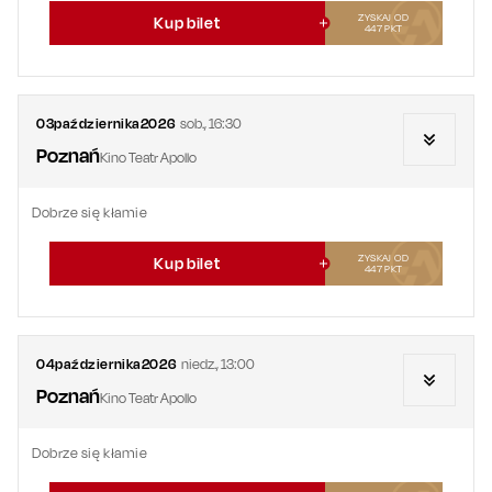
ZYSKAJ OD
Kup bilet
447
PKT
03
października
2026
sob.
,
16:30
Poznań
Kino Teatr Apollo
Dobrze się kłamie
ZYSKAJ OD
Kup bilet
447
PKT
04
października
2026
niedz.
,
13:00
Poznań
Kino Teatr Apollo
Dobrze się kłamie