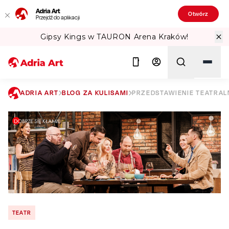
Adria Art
Otwórz
Przejdź do aplikacji
Gipsy Kings w TAURON Arena Kraków!
ADRIA ART
BLOG ZA KULISAMI
PRZEDSTAWIENIE TEATRALN
Szukaj
TEATR