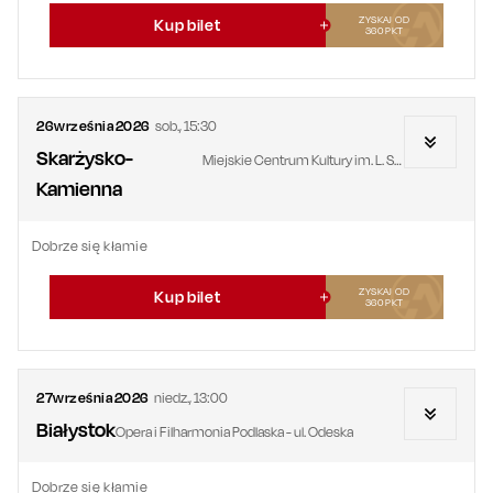
ZYSKAJ OD
Kup bilet
360
PKT
26
września
2026
sob.
,
15:30
Skarżysko-
Miejskie Centrum Kultury im. L. Staffa
Kamienna
Dobrze się kłamie
ZYSKAJ OD
Kup bilet
360
PKT
27
września
2026
niedz.
,
13:00
Białystok
Opera i Filharmonia Podlaska - ul. Odeska
Dobrze się kłamie