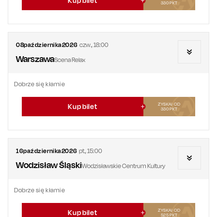
Kup bilet
330
PKT
08
października
2026
czw.
,
18:00
Warszawa
Scena Relax
Dobrze się kłamie
ZYSKAJ OD
Kup bilet
330
PKT
16
października
2026
pt.
,
15:00
Wodzisław Śląski
Wodzisławskie Centrum Kultury
Dobrze się kłamie
ZYSKAJ OD
Kup bilet
525
PKT