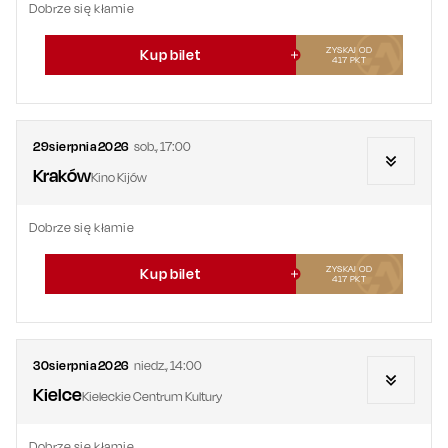
Dobrze się kłamie
ZYSKAJ OD
Kup bilet
417
PKT
29
sierpnia
2026
sob.
,
17:00
Kraków
Kino Kijów
Dobrze się kłamie
ZYSKAJ OD
Kup bilet
417
PKT
30
sierpnia
2026
niedz.
,
14:00
Kielce
Kieleckie Centrum Kultury
Dobrze się kłamie