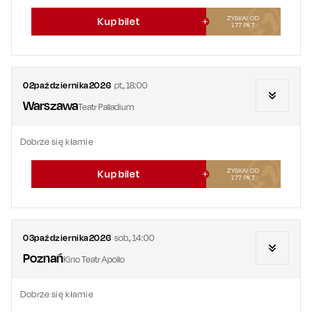
ZYSKAJ OD
Kup bilet
177
PKT
02
października
2026
pt.
,
18:00
Warszawa
Teatr Palladium
Dobrze się kłamie
ZYSKAJ OD
Kup bilet
177
PKT
03
października
2026
sob.
,
14:00
Poznań
Kino Teatr Apollo
Dobrze się kłamie