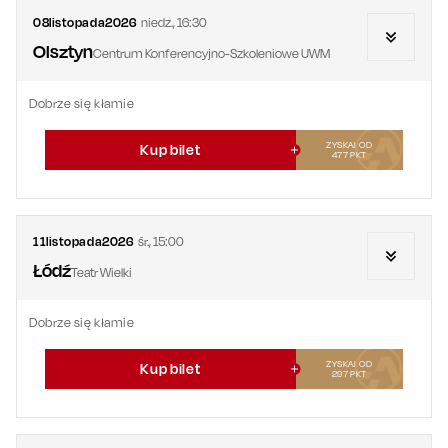
08
listopada
2026
niedz.
,
16:30
Olsztyn
Centrum Konferencyjno-Szkoleniowe UWM
Dobrze się kłamie
ZYSKAJ OD
Kup bilet
477
PKT
11
listopada
2026
śr.
,
15:00
Łódź
Teatr Wielki
Dobrze się kłamie
ZYSKAJ OD
Kup bilet
297
PKT