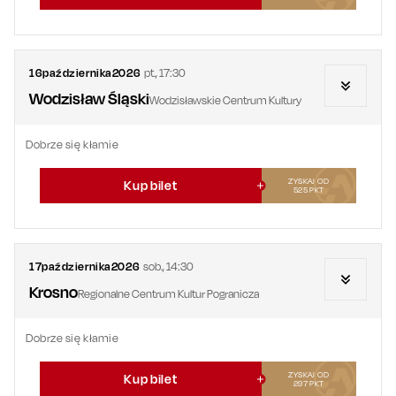
16
października
2026
pt.
,
17:30
Wodzisław Śląski
Wodzisławskie Centrum Kultury
Dobrze się kłamie
ZYSKAJ OD
Kup bilet
525
PKT
17
października
2026
sob.
,
14:30
Krosno
Regionalne Centrum Kultur Pogranicza
Dobrze się kłamie
ZYSKAJ OD
Kup bilet
297
PKT