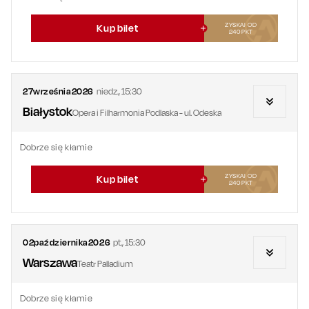
ZYSKAJ OD
Kup bilet
240
PKT
27
września
2026
niedz.
,
15:30
Białystok
Opera i Filharmonia Podlaska - ul. Odeska
Dobrze się kłamie
ZYSKAJ OD
Kup bilet
240
PKT
02
października
2026
pt.
,
15:30
Warszawa
Teatr Palladium
Dobrze się kłamie