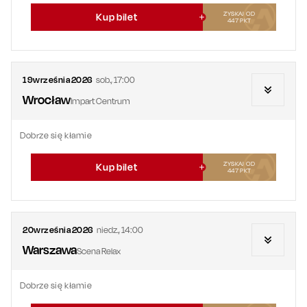
ZYSKAJ OD
Kup bilet
447
PKT
19
września
2026
sob.
,
17:00
Wrocław
Impart Centrum
Dobrze się kłamie
ZYSKAJ OD
Kup bilet
447
PKT
20
września
2026
niedz.
,
14:00
Warszawa
Scena Relax
Dobrze się kłamie