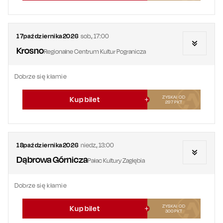
17
października
2026
sob.
,
17:00
Krosno
Regionalne Centrum Kultur Pogranicza
Dobrze się kłamie
ZYSKAJ OD
Kup bilet
297
PKT
18
października
2026
niedz.
,
13:00
Dąbrowa Górnicza
Pałac Kultury Zagłębia
Dobrze się kłamie
ZYSKAJ OD
Kup bilet
300
PKT