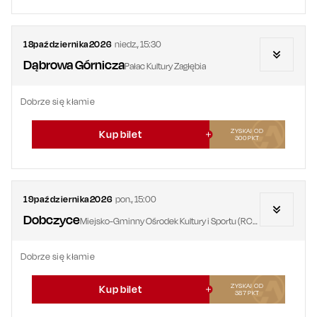
18
października
2026
niedz.
,
15:30
Dąbrowa Górnicza
Pałac Kultury Zagłębia
Dobrze się kłamie
ZYSKAJ OD
Kup bilet
300
PKT
19
października
2026
pon.
,
15:00
Dobczyce
Miejsko-Gminny Ośrodek Kultury i Sportu (RCOS)
Dobrze się kłamie
ZYSKAJ OD
Kup bilet
387
PKT