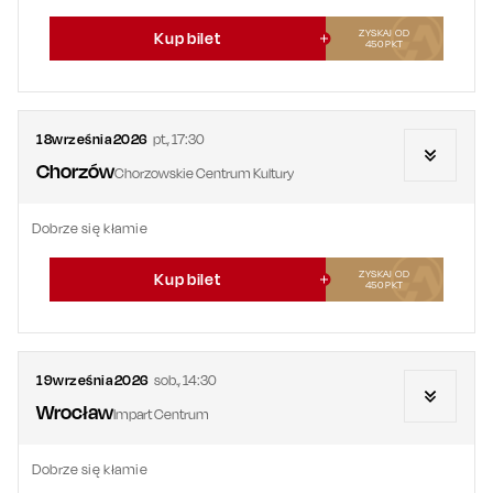
ZYSKAJ OD
Kup bilet
450
PKT
18
września
2026
pt.
,
17:30
Chorzów
Chorzowskie Centrum Kultury
Dobrze się kłamie
ZYSKAJ OD
Kup bilet
450
PKT
19
września
2026
sob.
,
14:30
Wrocław
Impart Centrum
Dobrze się kłamie