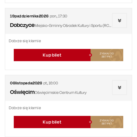
19
października
2026
pon.
,
17:30
Dobczyce
Miejsko-Gminny Ośrodek Kultury i Sportu (RCOS)
Dobrze się kłamie
ZYSKAJ OD
Kup bilet
387
PKT
06
listopada
2026
pt.
,
16:00
Oświęcim
Oświęcimskie Centrum Kultury
Dobrze się kłamie
ZYSKAJ OD
Kup bilet
387
PKT