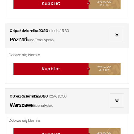
ZYSKAJ OD
Kup bilet
447
PKT
04
października
2026
niedz.
,
15:30
Poznań
Kino Teatr Apollo
Dobrze się kłamie
ZYSKAJ OD
Kup bilet
447
PKT
08
października
2026
czw.
,
15:30
Warszawa
Scena Relax
Dobrze się kłamie
ZYSKAJ OD