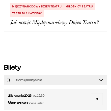
MIĘDZYNARODOWY DZIEŃ TEATRU
MIŁOŚNICY TEATRU
TEATR DLA KAŻDEGO
Jak uczcić Międzynarodowy Dzień Teatru?
Bilety
Sortuj domyślnie
28
sierpnia
2026
pt.
,
15:30
Warszawa
Scena Relax