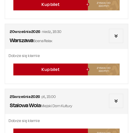
ZYSKAJ OD
Kup bilet
330
PKT
20
września
2026
niedz.
,
16:30
Warszawa
Scena Relax
Dobrze się kłamie
ZYSKAJ OD
Kup bilet
330
PKT
25
września
2026
pt.
,
15:00
Stalowa Wola
Miejski Dom Kultury
Dobrze się kłamie
ZYSKAJ OD