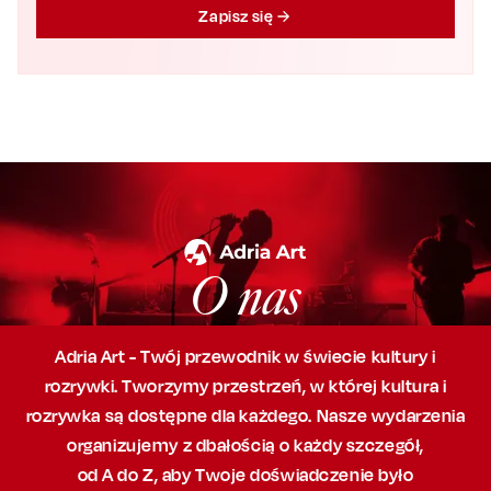
Zapisz się
O nas
Adria Art - Twój przewodnik w świecie kultury i
rozrywki. Tworzymy przestrzeń,
w której
kultura i
rozrywka są dostępne dla każdego. Nasze wydarzenia
organizujemy
z dbałością
o każdy szczegół,
od A do Z, aby
Twoje doświadczenie było