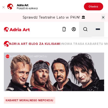
Adria Art
Otwórz
Przejdź do aplikacji
Sprawdź Teatralne Lato w PKiN! 🏛️
ADRIA ART
BLOG ZA KULISAMI
NOWA TRASA KABARETU MO
Szukaj
KABARET MORALNEGO NIEPOKOJU