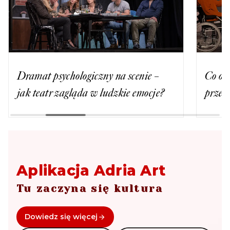
Dramat psychologiczny na scenie –
Co oz
jak teatr zagląda w ludzkie emocje?
przeb
Aplikacja Adria Art
Tu zaczyna się kultura
Dowiedz się więcej