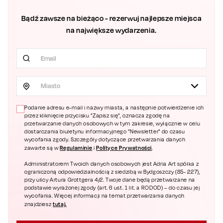
Bądź zawsze na bieżąco - rezerwuj najlepsze miejsca
na największe wydarzenia.
Miasto
Podanie adresu e-mail i nazwy miasta, a następnie potwierdzenie ich
przez kliknięcie przycisku "Zapisz się", oznacza zgodę na
przetwarzanie danych osobowych w tym zakresie, wyłącznie w celu
dostarczania biuletynu informacyjnego "Newsletter" do czasu
wycofania zgody. Szczegóły dotyczące przetwarzania danych
Regulaminie
Polityce Prywatności
zawarte są w
i
.
Administratorem Twoich danych osobowych jest Adria Art spółka z
ograniczoną odpowiedzialnością z siedzibą w Bydgoszczy (85- 227),
przy ulicy Artura Grottgera 4/2. Twoje dane będą przetwarzane na
podstawie wyrażonej zgody (art. 6 ust. 1 lit. a RODOD) – do czasu jej
wycofania. Więcej informacji na temat przetwarzania danych
tutaj.
znajdziesz