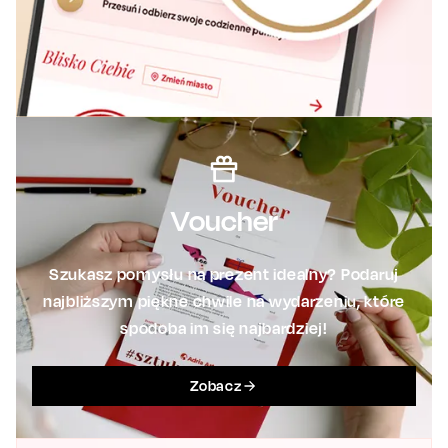
Voucher
Szukasz pomysłu na prezent idealny? Podaruj
najbliższym piękne chwile na wydarzeniu, które
spodoba im się najbardziej!
Zobacz