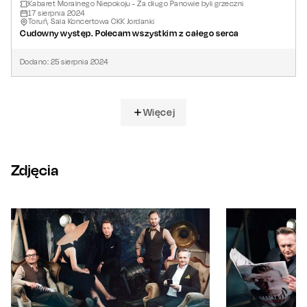
Kabaret Moralnego Niepokoju - Za długo Panowie byli grzeczni
17
sierpnia
2024
Toruń, Sala Koncertowa CKK Jordanki
Cudowny występ. Polecam wszystkim z całego serca
Dodano:
25
sierpnia
2024
Więcej
Zdjęcia