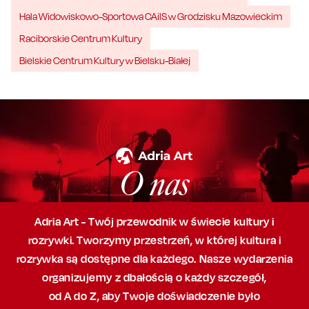
Hala Widowiskowo-Sportowa CAiIS w Grodzisku Mazowieckim
Raciborskie Centrum Kultury
Bielskie Centrum Kultury w Bielsku-Białej
O nas
Adria Art - Twój przewodnik w świecie kultury i
rozrywki. Tworzymy przestrzeń,
w której
kultura i
rozrywka są dostępne dla każdego. Nasze wydarzenia
organizujemy
z dbałością
o każdy szczegół,
od A do Z, aby
Twoje doświadczenie było