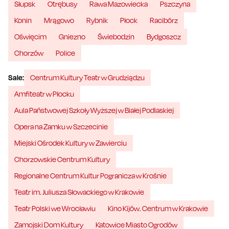
Słupsk
Otrębusy
Rawa Mazowiecka
Pszczyna
Konin
Mrągowo
Rybnik
Płock
Racibórz
Oświęcim
Gniezno
Świebodzin
Bydgoszcz
Chorzów
Police
Sale:
Centrum Kultury Teatr w Grudziądzu
Amfiteatr w Płocku
Aula Państwowej Szkoły Wyższej w Białej Podlaskiej
Opera na Zamku w Szczecinie
Miejski Ośrodek Kultury w Zawierciu
Chorzowskie Centrum Kultury
Regionalne Centrum Kultur Pogranicza w Krośnie
Teatr im. Juliusza Słowackiego w Krakowie
Teatr Polski we Wrocławiu
Kino Kijów. Centrum w Krakowie
Zamojski Dom Kultury
Katowice Miasto Ogrodów