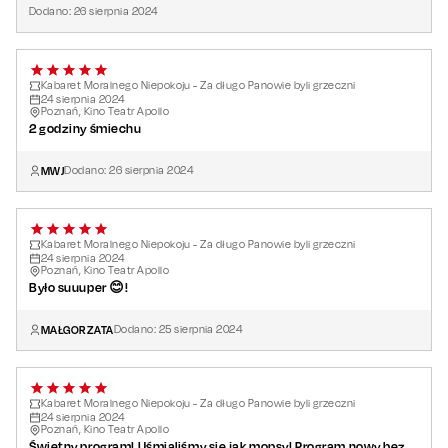
Dodano:
26
sierpnia
2024
Kabaret Moralnego Niepokoju - Za długo Panowie byli grzeczni
24
sierpnia
2024
Poznań, Kino Teatr Apollo
2 godziny śmiechu
MWJ
Dodano:
26
sierpnia
2024
Kabaret Moralnego Niepokoju - Za długo Panowie byli grzeczni
24
sierpnia
2024
Poznań, Kino Teatr Apollo
Było suuuper 😊!
MAŁGORZATA
Dodano:
25
sierpnia
2024
Kabaret Moralnego Niepokoju - Za długo Panowie byli grzeczni
24
sierpnia
2024
Poznań, Kino Teatr Apollo
Świetny program! Uśmialiśmy się jak mopsy! Program nowy bez