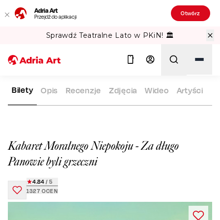
Adria Art
Otwórz
Przejdź do aplikacji
Sprawdź Teatralne Lato w PKiN! 🏛️
Bilety
Opis
Recenzje
Zdjęcia
Wideo
Artyści
ADRIA ART
REPERTUAR
KABARET MORALNEGO NIEPOKOJU 
Szukaj
Kabaret Moralnego Niepokoju - Za długo
Panowie byli grzeczni
4.84
/ 5
1327
OCEN