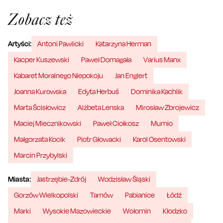
Zobacz też
Artyści:
Antoni Pawlicki
Katarzyna Herman
Kacper Kuszewski
Paweł Domagała
Varius Manx
Kabaret Moralnego Niepokoju
Jan Englert
Joanna Kurowska
Edyta Herbuś
Dominika Kachlik
Marta Ścisłowicz
Alżbeta Lenska
Mirosław Zbrojewicz
Maciej Miecznikowski
Paweł Ciołkosz
Mumio
Małgorzata Kocik
Piotr Głowacki
Karol Osentowski
Marcin Przybylski
Miasta:
Jastrzębie-Zdrój
Wodzisław Śląski
Gorzów Wielkopolski
Tarnów
Pabianice
Łódź
Marki
Wysokie Mazowieckie
Wołomin
Kłodzko