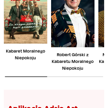
Kabaret Moralnego
Robert Górski z
Mi
Niepokoju
Kabaretu Moralnego
Kab
Niepokoju