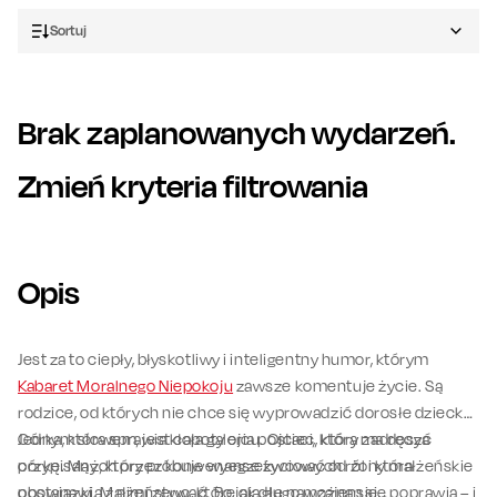
Sortuj
Brak zaplanowanych wydarzeń.
Zmień kryteria filtrowania
Opis
Jest za to ciepły, błyskotliwy i inteligentny humor, którym
Kabaret Moralnego Niepokoju
zawsze komentuje życie. Są
rodzice, od których nie chce się wyprowadzić dorosłe dziecko.
Córka, która sprawia kłopoty ojcu. Ojciec, który zadręcza
Jednym słowem, jest cała galeria postaci, która ma dosyć
córkę. Mąż, który próbuje wyegzekwować od żony małżeńskie
przypisanych przez konwenanse życiowych ról i która
obowiązki. Małżeństwo, które ciągle nawzajem się poprawia – i
postanawia z nimi zerwać. Bo jak długo można się