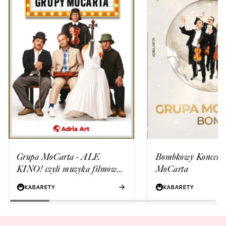
Grupa MoCarta - ALE
Bombkowy Koncert 
KINO! czyli muzyka filmowa
MoCarta
wg Grupy MoCarta
KABARETY
KABARETY