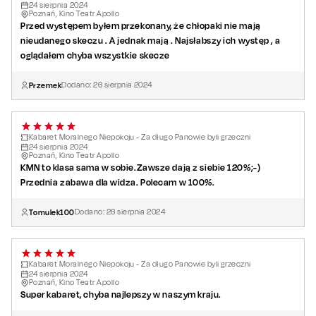
24
sierpnia
2024
Poznań, Kino Teatr Apollo
Przed występem byłem przekonany, że chłopaki nie mają
nieudanego skeczu . A jednak mają . Najsłabszy ich występ , a
oglądałem chyba wszystkie skecze
Przemek
Dodano:
26
sierpnia
2024
Kabaret Moralnego Niepokoju - Za długo Panowie byli grzeczni
24
sierpnia
2024
Poznań, Kino Teatr Apollo
KMN to klasa sama w sobie.Zawsze dają z siebie 120%;-)
Przednia zabawa dla widza. Polecam w 100%.
Tomulek100
Dodano:
26
sierpnia
2024
Kabaret Moralnego Niepokoju - Za długo Panowie byli grzeczni
24
sierpnia
2024
Poznań, Kino Teatr Apollo
Super kabaret, chyba najlepszy w naszym kraju.