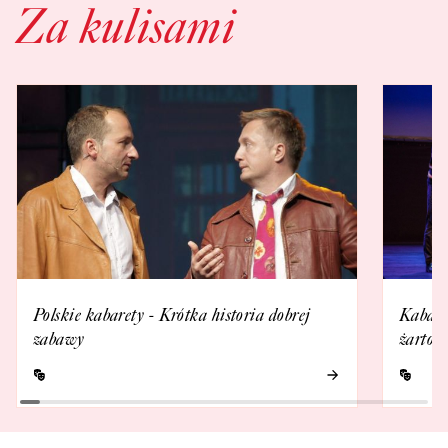
Za kulisami
Polskie kabarety - Krótka historia dobrej
Kabare
zabawy
żartow