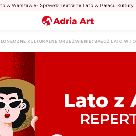
to w Warszawie? Sprawdź Teatralne Lato w Pałacu Kultury! 
Miasto
SŁONECZNE KULTURALNE ORZEŹWIENIE: SPĘDŹ LATO W T
Kategoria
Szukaj