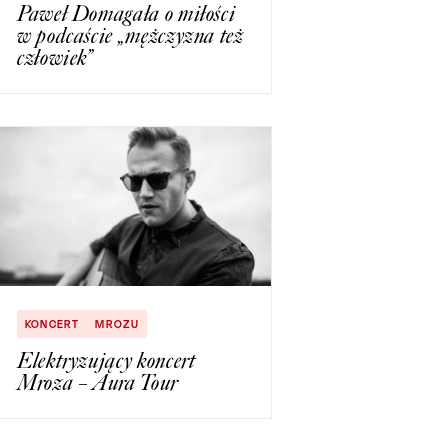
Paweł Domagała o miłości
w podcaście „mężczyzna też
człowiek”
KONCERT
MROZU
Elektryzujący koncert
Mroza – Aura Tour