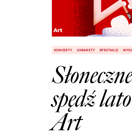
KONCERTY
KABARETY
SPEKTAKLE
WYDA
Słoneczne
spędź lat
Art