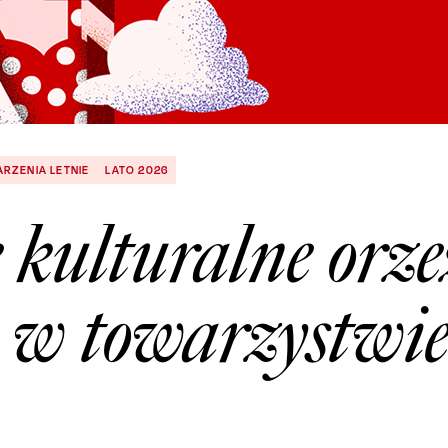
RZENIA LETNIE
LATO 2026
 kulturalne orze
o w towarzystwi