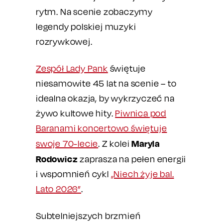
rytm. Na scenie zobaczymy
legendy polskiej muzyki
rozrywkowej.
Zespół Lady Pank
świętuje
niesamowite 45 lat na scenie – to
idealna okazja, by wykrzyczeć na
żywo kultowe hity.
Piwnica pod
Baranami koncertowo świętuje
Maryla
swoje 70-lecie
. Z kolei
Rodowicz
zaprasza na pełen energii
i wspomnień cykl
„Niech żyje bal.
Lato 2026”
.
Subtelniejszych brzmień