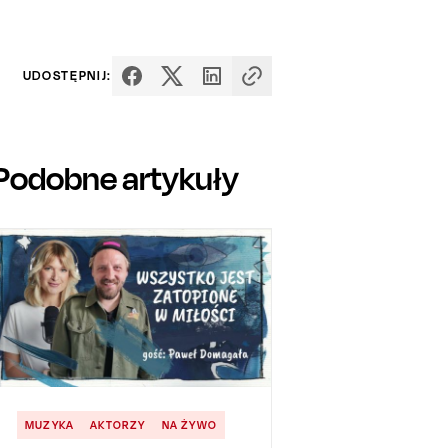
UDOSTĘPNIJ:
Podobne artykuły
MUZYKA
AKTORZY
NA ŻYWO