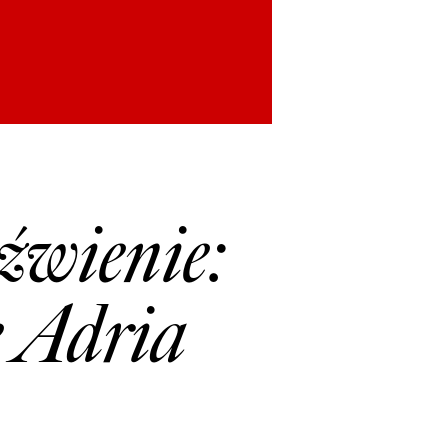
źwienie:
e Adria