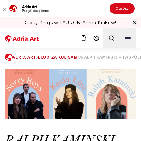
Adria Art
Otwórz
Przejdź do aplikacji
Gipsy Kings w TAURON Arena Kraków!
ADRIA ART
BLOG ZA KULISAMI
RALPH KAMINSKI – (WSPÓ
Szukaj
RALPH KAMINSKI –