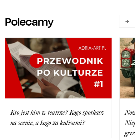
Polecamy
Kto jest kim w teatrze? Kogo spotkasz
Nowa 
na scenie, a kogo za kulisami?
Niepo
grzec