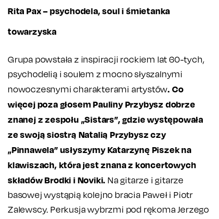
Rita Pax – psychodela, soul i śmietanka
towarzyska
Grupa powstała z inspiracji rockiem lat 60-tych,
psychodelią i soulem z mocno słyszalnymi
. Co
nowoczesnymi charakterami artystów
więcej poza głosem Pauliny Przybysz dobrze
znanej z zespołu „Sistars”, gdzie występowała
ze swoją siostrą Natalią Przybysz czy
„Pinnawela” usłyszymy Katarzynę Piszek na
klawiszach, która jest znana z koncertowych
składów Brodki i Noviki.
Na gitarze i gitarze
basowej wystąpią kolejno bracia Paweł i Piotr
Zalewscy. Perkusja wybrzmi pod rękoma Jerzego