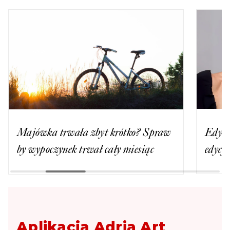
Majówka trwała zbyt krótko? Spraw
Edyta
by wypoczynek trwał cały miesiąc
edycj
Aplikacja Adria Art