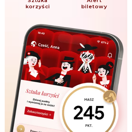
Sztuka
Alert
korzyści
biletowy