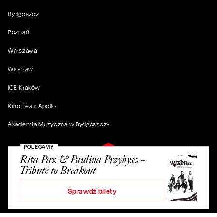
Bydgoszcz
Poznań
Warszawa
Wrocław
ICE Kraków
Kino Teatr Apollo
Akademia Muzyczna w Bydgoszczy
POLECAMY
Rita Pax & Paulina Przybysz –
Tribute to Breakout
© 2019-
2026
. Wszystkie prawa zastrzeżone.
Sprawdź bilety
ul. Artura Grottgera 4/2, 85-227 Bydgoszcz