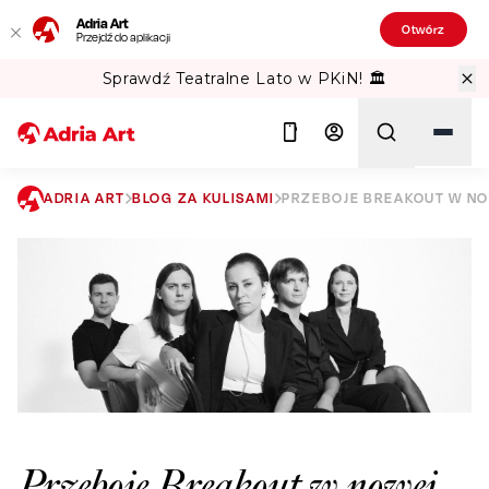
Adria Art
Otwórz
Przejdź do aplikacji
Sprawdź Teatralne Lato w PKiN! 🏛️
ADRIA ART
BLOG ZA KULISAMI
PRZEBOJE BREAKOUT W NOW
Szukaj
Przeboje Breakout w nowej