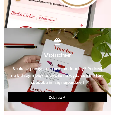
Voucher
Szukasz pomysłu na prezent idealny? Podaruj
najbliższym piękne chwile na wydarzeniu, które
spodoba im się najbardziej!
Zobacz