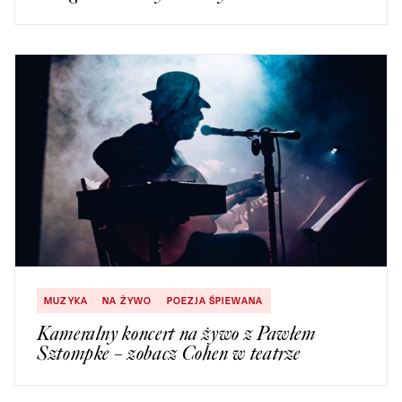
MUZYKA
NA ŻYWO
POEZJA ŚPIEWANA
Kameralny koncert na żywo z Pawłem
Sztompke – zobacz Cohen w teatrze