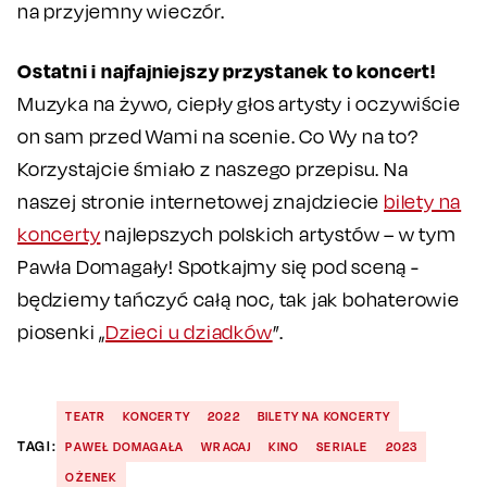
na przyjemny wieczór.
Ostatni i najfajniejszy przystanek to koncert!
Muzyka na żywo, ciepły głos artysty i oczywiście
on sam przed Wami na scenie. Co Wy na to?
Korzystajcie śmiało z naszego przepisu. Na
naszej stronie internetowej znajdziecie
bilety na
koncerty
najlepszych polskich artystów – w tym
Pawła Domagały! Spotkajmy się pod sceną -
będziemy tańczyć całą noc, tak jak bohaterowie
piosenki „
Dzieci u dziadków
”.
TEATR
KONCERTY
2022
BILETY NA KONCERTY
TAGI:
PAWEŁ DOMAGAŁA
WRACAJ
KINO
SERIALE
2023
OŻENEK