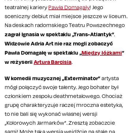
teatralnej kariery
Pawła Domagały
! Jego
sceniczny debiut miał miejsce jeszcze w liceum.
Na deskach radomskiego Teatru Powszechnego
zagrał Ignasia w spektaklu „Trans-Atlantyk”
.
Widzowie Adria Art nie raz mogli zobaczyć
Pawła Domagałę w spektaklu „
Między łóżkami
”
w reżyserii
Artura Barcisia
.
W komedii muzycznej „Exterminator”
artysta
mógł połączyć swoje talenty. Jego bohater był
członkiem zespołu deathmetalowego. Chociaż
grupę charakteryzuje raczej mroczna estetyka,
to nie bali się wykonać własnej wersji
„Kolorowych Jarmarków”. Zresztą zobaczcie
sami! Może taka wersja wejdźcie na stałe na