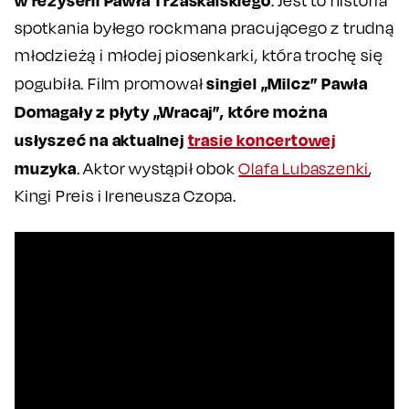
. Jest to historia
spotkania byłego rockmana pracującego z trudną
młodzieżą i młodej piosenkarki, która trochę się
singiel „Milcz” Pawła
pogubiła. Film promował
Domagały z płyty „Wracaj”, które można
usłyszeć na aktualnej
trasie koncertowej
muzyka
. Aktor wystąpił obok
Olafa Lubaszenki
,
Kingi Preis i Ireneusza Czopa.