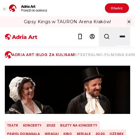
Adria Art
Otwórz
Przejdź do aplikacji
Gipsy Kings w TAURON Arena Kraków!
ADRIA ART
BLOG ZA KULISAMI
TEATRALNO-FILMOWA KAR
Szukaj
TEATR
KONCERTY
2022
BILETY NA KONCERTY
PAWEŁ DOMAGAŁA
WRACAJ
KINO
SERIALE
2023
OŻENEK