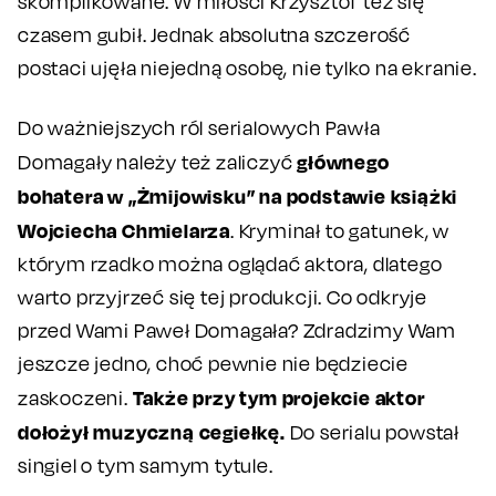
skomplikowane. W miłości Krzysztof też się
czasem gubił. Jednak absolutna szczerość
postaci ujęła niejedną osobę, nie tylko na ekranie.
Do ważniejszych ról serialowych Pawła
głównego
Domagały należy też zaliczyć
bohatera w „Żmijowisku” na podstawie książki
Wojciecha Chmielarza
. Kryminał to gatunek, w
którym rzadko można oglądać aktora, dlatego
warto przyjrzeć się tej produkcji. Co odkryje
przed Wami Paweł Domagała? Zdradzimy Wam
jeszcze jedno, choć pewnie nie będziecie
Także przy tym projekcie aktor
zaskoczeni.
dołożył muzyczną cegiełkę.
Do serialu powstał
singiel o tym samym tytule.