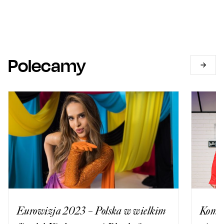
Polecamy
Eurowizja 2023 – Polska w wielkim
Komedi