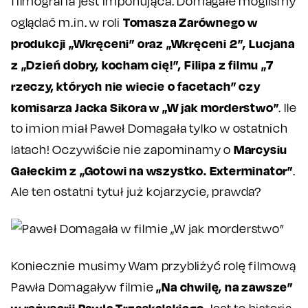
filmografia jest imponująca. Domagałe mogliśmy
Tomasza Zarównego w
oglądać m.in. w roli
produkcji „Wkręceni” oraz „Wkręceni 2”, Lucjana
z „Dzień dobry, kocham cię!”, Filipa z filmu „7
rzeczy, których nie wiecie o facetach” czy
komisarza Jacka Sikora w „W jak morderstwo”
. Ile
to imion miał Paweł Domagała tylko w ostatnich
Marcysiu
latach! Oczywiście nie zapominamy o
Gałeckim z „Gotowi na wszystko. Exterminator”
.
Ale ten ostatni tytuł już kojarzycie, prawda?
Koniecznie musimy Wam przybliżyć rolę filmową
„Na chwilę, na zawsze”
Pawła Domagaływ filmie
w reżyserii Pawła Trzaskalskiego