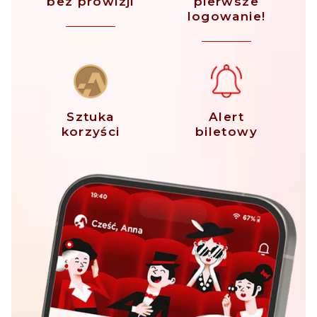
bez prowizji
pierwsze
logowanie!
Sztuka
Alert
korzyści
biletowy