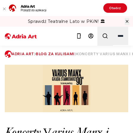
Adria Art
Otwórz
Przejdź do aplikacji
Sprawdź Teatralne Lato w PKiN! 🏛️
ADRIA ART
BLOG ZA KULISAMI
KONCERTY VARIUS MANX I 
Szukaj
Koncerty Varius Manx i