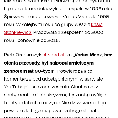
kilkoma wokalistkami. Pierwszą z nich była Anita
Lipnicka, która dołączyła do zespołu w 1993 roku.
Śpiewała i koncertowała z Varius Manx do 1995
roku. W kolejnym roku do grupy weszła
Kasia
Stankiewicz
. Pracowała z zespołem do 2000
roku i ponownie od 2015.
„Varius Manx, bez
Piotr Grabarczyk
stwierdził
, że
cienia przesady, był najpopularniejszym
zespołem lat 90-tych”
. Potwierdzają to
komentarze pod udostępnionymi w serwisie
YouTube piosenkami zespołu. Słuchacze z
sentymentem i nieskrywaną tęsknotą myślą o
tamtych latach i muzyce. Nie dziwi więc chęć
powrotu do tego niepowtarzalnego klimatu.