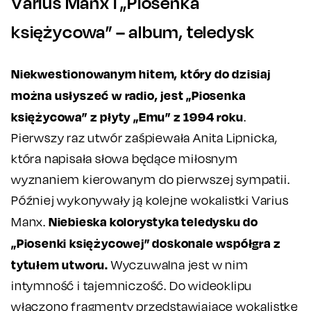
Varius Manx i „Piosenka
księżycowa” – album, teledysk
Niekwestionowanym hitem, który do dzisiaj
można usłyszeć w radio, jest „Piosenka
księżycowa” z płyty „Emu” z 1994 roku
.
Pierwszy raz utwór zaśpiewała Anita Lipnicka,
która napisała słowa będące miłosnym
wyznaniem kierowanym do pierwszej sympatii.
Później wykonywały ją kolejne wokalistki Varius
Niebieska kolorystyka teledysku do
Manx.
„Piosenki księżycowej” doskonale współgra z
tytułem utworu.
Wyczuwalna jest w nim
intymność i tajemniczość. Do wideoklipu
włączono fragmenty przedstawiające wokalistkę