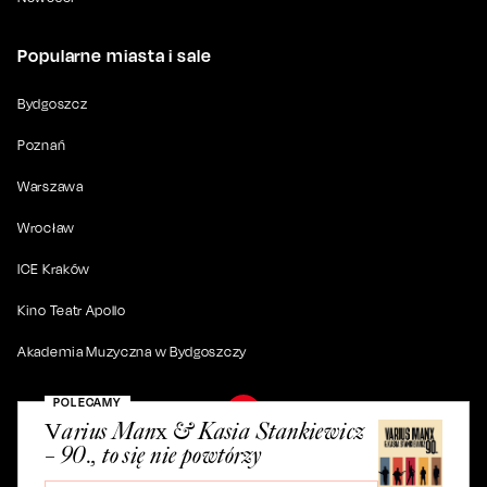
Popularne miasta i sale
Bydgoszcz
Poznań
Warszawa
Wrocław
ICE Kraków
Kino Teatr Apollo
Akademia Muzyczna w Bydgoszczy
POLECAMY
Varius Manx & Kasia Stankiewicz
– 90., to się nie powtórzy
© 2019-
2026
. Wszystkie prawa zastrzeżone.