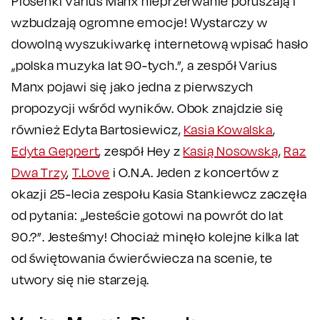
Piosenki Varius Manx nieprzerwanie poruszają i
wzbudzają ogromne emocje! Wystarczy w
dowolną wyszukiwarkę internetową wpisać hasło
„polska muzyka lat 90-tych.”, a zespół Varius
Manx pojawi się jako jedna z pierwszych
propozycji wśród wyników. Obok znajdzie się
również Edyta Bartosiewicz,
Kasia Kowalska
,
Edyta Geppert
, zespół Hey z
Kasią Nosowską
,
Raz
Dwa Trzy
,
T.Love
i O.N.A. Jeden z koncertów z
okazji 25-lecia zespołu Kasia Stankiewcz zaczęła
od pytania: „Jesteście gotowi na powrót do lat
90.?”. Jesteśmy! Chociaż minęło kolejne kilka lat
od świętowania ćwierćwiecza na scenie, te
utwory się nie starzeją.