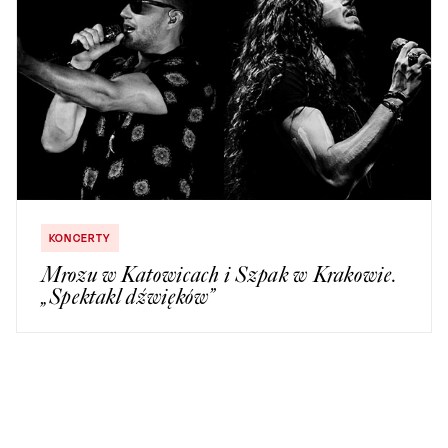
KONCERTY
Mrozu w Katowicach i Szpak w Krakowie.
„Spektakl dźwięków”