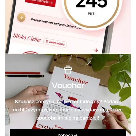
Voucher
Szukasz pomysłu na prezent idealny? Podaruj
najbliższym piękne chwile na wydarzeniu, które
spodoba im się najbardziej!
Zobacz