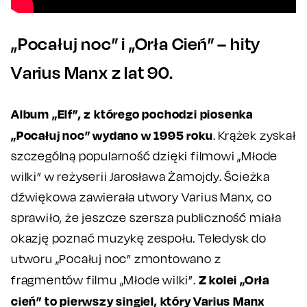
„Pocałuj noc” i „Orła Cień” – hity
Varius Manx z lat 90.
Album „Elf”, z którego pochodzi piosenka
„Pocałuj noc” wydano w 1995 roku
. Krążek zyskał
szczególną popularność dzięki filmowi „Młode
wilki” w reżyserii Jarosława Żamojdy. Ścieżka
dźwiękowa zawierała utwory Varius Manx, co
sprawiło, że jeszcze szersza publiczność miała
okazję poznać muzykę zespołu. Teledysk do
utworu „Pocałuj noc” zmontowano z
Z kolei „Orła
fragmentów filmu „Młode wilki”.
cień” to pierwszy singiel, który Varius Manx