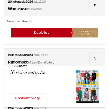
20
listopada
2026
pt.
,
19:00
Warszawa
Scena Relax
Nerwica natręctw
ZYSKAJ OD
Kup bilet
297
PKT
21
listopada
2026
sob.
,
15:00
Radomsko
Miejski Dom Kultury
POLECAMY
Nerwica natręctw
Nerwica natręctw
ZYSKAJ OD
Kup bilet
300
PKT
Sprawdź bilety
21
listopada
2026
sob.
,
17:30