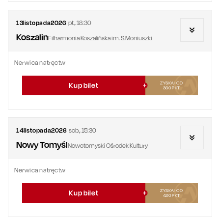
13
listopada
2026
pt.
,
18:30
Koszalin
Filharmonia Koszalińska im. S.Moniuszki
Nerwica natręctw
ZYSKAJ OD
Kup bilet
360
PKT
14
listopada
2026
sob.
,
15:30
Nowy Tomyśl
Nowotomyski Ośrodek Kultury
Nerwica natręctw
ZYSKAJ OD
Kup bilet
420
PKT