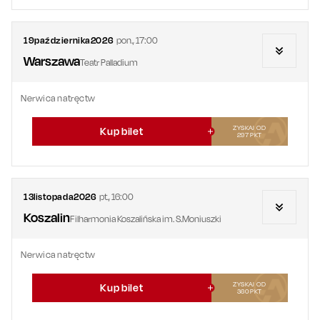
19
października
2026
pon.
,
17:00
Warszawa
Teatr Palladium
Nerwica natręctw
ZYSKAJ OD
Kup bilet
297
PKT
13
listopada
2026
pt.
,
16:00
Koszalin
Filharmonia Koszalińska im. S.Moniuszki
Nerwica natręctw
ZYSKAJ OD
Kup bilet
360
PKT