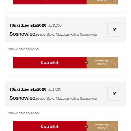
16
października
2026
pt.
,
15:00
Sosnowiec
Zespół Szkół Muzycznych w Sosnowcu
Nerwica natręctw
ZYSKAJ OD
Kup bilet
210
PKT
16
października
2026
pt.
,
17:30
Sosnowiec
Zespół Szkół Muzycznych w Sosnowcu
Nerwica natręctw
ZYSKAJ OD
Kup bilet
210
PKT