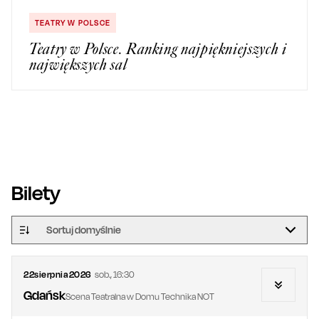
TEATRY W POLSCE
Teatry w Polsce. Ranking najpiękniejszych i
największych sal
Bilety
Sortuj domyślnie
22
sierpnia
2026
sob.
,
16:30
Gdańsk
Scena Teatralna w Domu Technika NOT