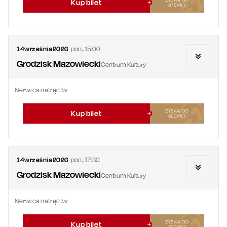
Kup bilet
375
PKT
14
września
2026
pon.
,
15:00
Grodzisk Mazowiecki
Centrum Kultury
Nerwica natręctw
ZYSKAJ OD
Kup bilet
390
PKT
14
września
2026
pon.
,
17:30
Grodzisk Mazowiecki
Centrum Kultury
Nerwica natręctw
ZYSKAJ OD
Kup bilet
390
PKT