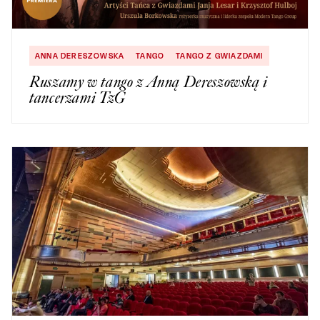
ANNA DERESZOWSKA
TANGO
TANGO Z GWIAZDAMI
Ruszamy w tango z Anną Dereszowską i
tancerzami TzG