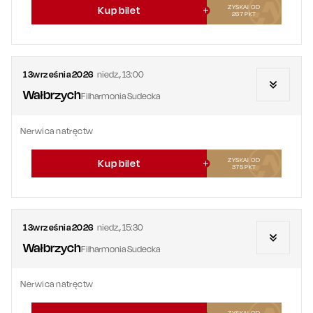
ZYSKAJ OD
Kup bilet
267
PKT
13
września
2026
niedz.
,
13:00
Wałbrzych
Filharmonia Sudecka
Nerwica natręctw
ZYSKAJ OD
Kup bilet
375
PKT
13
września
2026
niedz.
,
15:30
Wałbrzych
Filharmonia Sudecka
Nerwica natręctw
ZYSKAJ OD