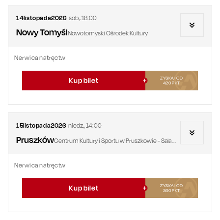
14
listopada
2026
sob.
,
18:00
Nowy Tomyśl
Nowotomyski Ośrodek Kultury
Nerwica natręctw
ZYSKAJ OD
Kup bilet
420
PKT
15
listopada
2026
niedz.
,
14:00
Pruszków
Centrum Kultury i Sportu w Pruszkowie - Sala Widowiskowa
Nerwica natręctw
ZYSKAJ OD
Kup bilet
360
PKT