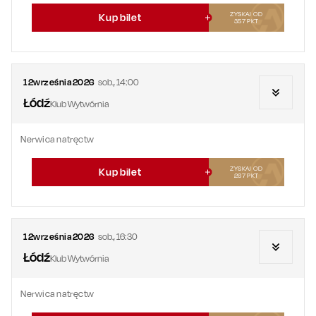
ZYSKAJ OD
Kup bilet
357
PKT
12
września
2026
sob.
,
14:00
Łódź
Klub Wytwórnia
Nerwica natręctw
ZYSKAJ OD
Kup bilet
267
PKT
12
września
2026
sob.
,
16:30
Łódź
Klub Wytwórnia
Nerwica natręctw