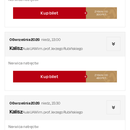
ZYSKAJ OD
Kup bilet
300
PKT
06
września
2026
niedz.
,
13:00
Kalisz
Aula UAM im. prof. Jerzego Rubińskiego
Nerwica natręctw
ZYSKAJ OD
Kup bilet
480
PKT
06
września
2026
niedz.
,
15:30
Kalisz
Aula UAM im. prof. Jerzego Rubińskiego
Nerwica natręctw