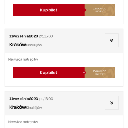
ZYSKAJ OD
Kup bilet
480
PKT
11
września
2026
pt.
,
15:30
Kraków
Kino Kijów
Nerwica natręctw
ZYSKAJ OD
Kup bilet
357
PKT
11
września
2026
pt.
,
18:00
Kraków
Kino Kijów
Nerwica natręctw