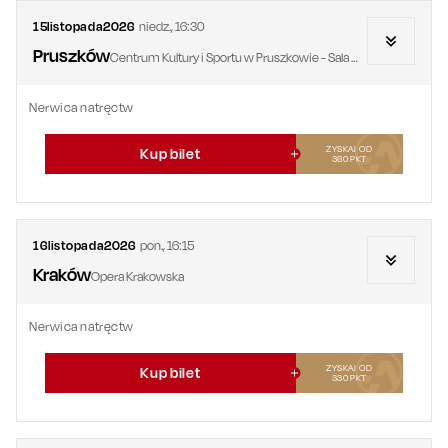
15
listopada
2026
niedz.
,
16:30
Pruszków
Centrum Kultury i Sportu w Pruszkowie - Sala Widowiskowa
Nerwica natręctw
ZYSKAJ OD
Kup bilet
360
PKT
16
listopada
2026
pon.
,
16:15
Kraków
Opera Krakowska
Nerwica natręctw
ZYSKAJ OD
Kup bilet
330
PKT