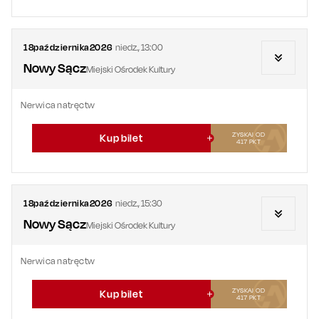
18
października
2026
niedz.
,
13:00
Nowy Sącz
Miejski Ośrodek Kultury
Nerwica natręctw
ZYSKAJ OD
Kup bilet
417
PKT
18
października
2026
niedz.
,
15:30
Nowy Sącz
Miejski Ośrodek Kultury
Nerwica natręctw
ZYSKAJ OD
Kup bilet
417
PKT