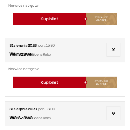
Nerwica natręctw
ZYSKAJ OD
Kup bilet
420
PKT
31
sierpnia
2026
pon.
,
15:30
Warszawa
Scena Relax
Nerwica natręctw
ZYSKAJ OD
Kup bilet
297
PKT
31
sierpnia
2026
pon.
,
18:00
Warszawa
Scena Relax