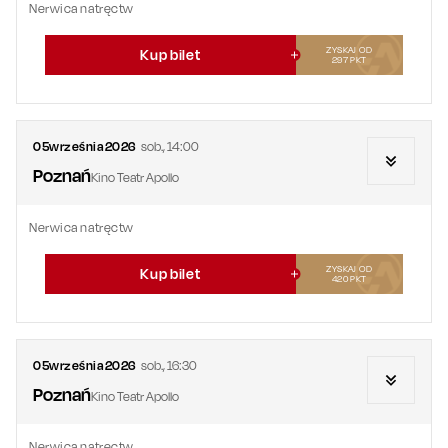
Nerwica natręctw
ZYSKAJ OD
Kup bilet
297
PKT
05
września
2026
sob.
,
14:00
Poznań
Kino Teatr Apollo
Nerwica natręctw
ZYSKAJ OD
Kup bilet
420
PKT
05
września
2026
sob.
,
16:30
Poznań
Kino Teatr Apollo
Nerwica natręctw