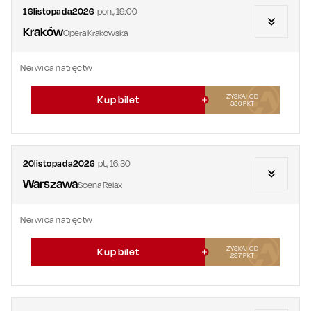
16
listopada
2026
pon.
,
19:00
Kraków
Opera Krakowska
Nerwica natręctw
ZYSKAJ OD
Kup bilet
330
PKT
20
listopada
2026
pt.
,
16:30
Warszawa
Scena Relax
Nerwica natręctw
ZYSKAJ OD
Kup bilet
297
PKT