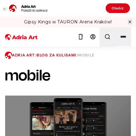
Adria Art
Otwórz
Przejdź do aplikacji
TAURON Arena Kraków!
Sprawdź Teatr
ADRIA ART
BLOG ZA KULISAMI
MOBILE
mobile
Szukaj