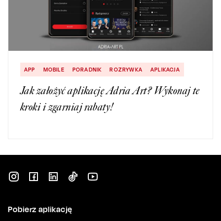
APP
MOBILE
PORADNIK
ROZRYWKA
APLIKACJA
Jak założyć aplikację Adria Art? Wykonaj te
kroki i zgarniaj rabaty!
Pobierz aplikację