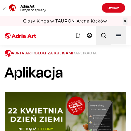
Adria Art
Otwórz
Przejdź do aplikacji
Gipsy Kings w TAURON Arena Kraków!
ADRIA ART
BLOG ZA KULISAMI
APLIKACJA
Aplikacja
Szukaj