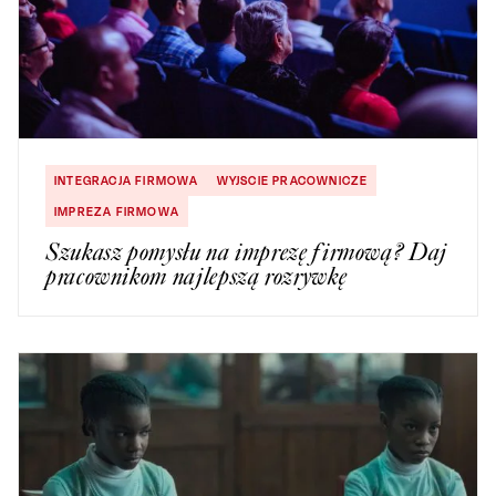
INTEGRACJA FIRMOWA
WYJSCIE PRACOWNICZE
IMPREZA FIRMOWA
Szukasz pomysłu na imprezę firmową? Daj
pracownikom najlepszą rozrywkę