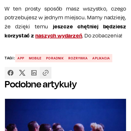
W ten prosty sposób masz wszystko, czego
potrzebujesz w jednym miejscu. Mamy nadzieję,
jeszcze chętniej będziesz
że dzięki temu
korzystać z
naszych wydarzeń
. Do zobaczenia!
TAGI:
APP
MOBILE
PORADNIK
ROZRYWKA
APLIKACJA
Podobne artykuły