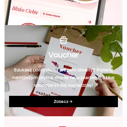
Voucher
Szukasz pomysłu na prezent idealny? Podaruj
najbliższym piękne chwile na wydarzeniu, które
spodoba im się najbardziej!
Zobacz