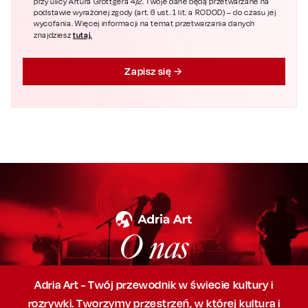
przy ulicy Artura Grottgera 4/2. Twoje dane będą przetwarzane na
podstawie wyrażonej zgody (art. 6 ust. 1 lit. a RODOD) – do czasu jej
wycofania. Więcej informacji na temat przetwarzania danych
tutaj.
znajdziesz
Zapisz się
O nas
Adria Art - Twój przewodnik w świecie kultury i
rozrywki. Tworzymy przestrzeń,
w której
kultura i