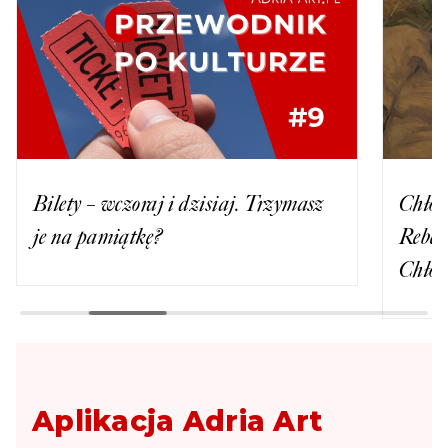
Bilety – wczoraj i dzisiaj. Trzymasz
Chłop
je na pamiątkę?
Rebel
Chłop
Aplikacja Adria Art