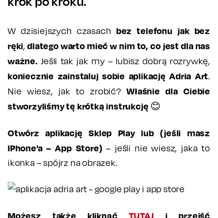
krok po kroku.
bez telefonu jak bez
W dzisiejszych czasach
ręki
dlatego warto mieć w nim to, co jest dla nas
,
ważne.
Jeśli tak jak my – lubisz dobrą rozrywkę,
koniecznie zainstaluj sobie aplikację Adria Art
.
Właśnie dla Ciebie
Nie wiesz, jak to zrobić?
stworzyliśmy tę krótką instrukcję
😊
Otwórz aplikację Sklep Play lub (jeśli masz
IPhone’a – App Store)
– jeśli nie wiesz, jaka to
ikonka – spójrz na obrazek.
Możesz także kliknąć
TUTAJ
i przejść