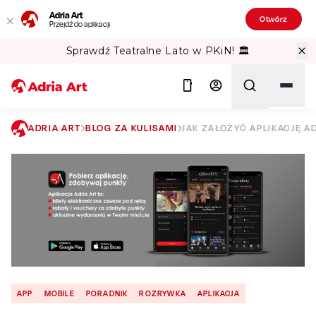
Adria Art
Otwórz
Przejdź do aplikacji
Sprawdź Teatralne Lato w PKiN! 🏛️
ADRIA ART
BLOG ZA KULISAMI
JAK ZAŁOŻYĆ APLIKACJĘ AD
Szukaj
APP
MOBILE
PORADNIK
ROZRYWKA
APLIKACJA