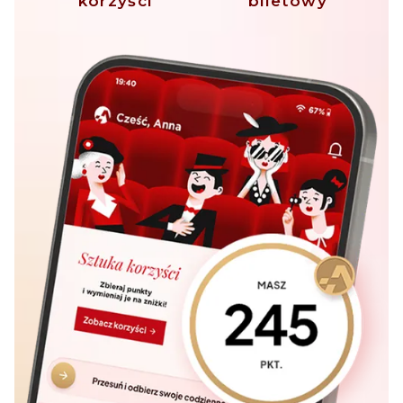
korzyści
biletowy