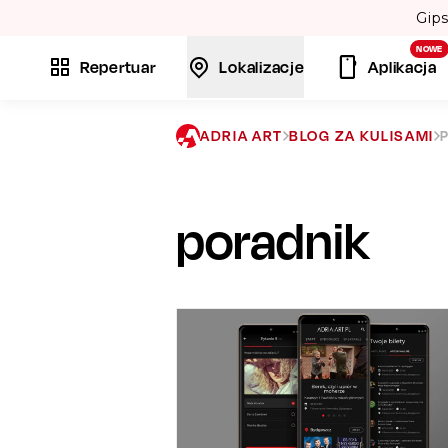
bojów: „Bamboléo” i „Volare”. 💃
NOWE
Repertuar
Lokalizacje
Aplikacja
ADRIA ART
BLOG ZA KULISAMI
poradnik