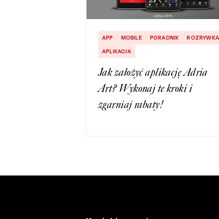
APP
MOBILE
PORADNIK
ROZRYWK
APLIKACJA
Jak założyć aplikację Adria
Art? Wykonaj te kroki i
zgarniaj rabaty!