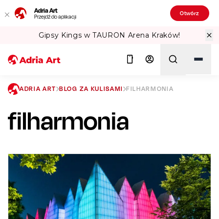
Adria Art
Otwórz
Przejdź do aplikacji
 Arena Kraków!
Sprawdź Teatralne Lat
ADRIA ART
BLOG ZA KULISAMI
FILHARMONIA
filharmonia
Szukaj