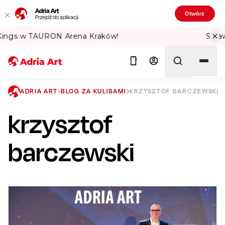
Adria Art
Otwórz
Przejdź do aplikacji
Sprawdź Teatralne Lato w PKiN! 🏛️
ADRIA ART
BLOG ZA KULISAMI
KRZYSZTOF BARCZEWSKI
krzysztof
Szukaj
barczewski