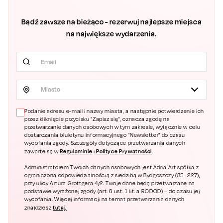
Bądź zawsze na bieżąco - rezerwuj najlepsze miejsca
na największe wydarzenia.
Miasto
Podanie adresu e-mail i nazwy miasta, a następnie potwierdzenie ich
przez kliknięcie przycisku "Zapisz się", oznacza zgodę na
przetwarzanie danych osobowych w tym zakresie, wyłącznie w celu
dostarczania biuletynu informacyjnego "Newsletter" do czasu
wycofania zgody. Szczegóły dotyczące przetwarzania danych
Regulaminie
Polityce Prywatności
zawarte są w
i
.
Administratorem Twoich danych osobowych jest Adria Art spółka z
ograniczoną odpowiedzialnością z siedzibą w Bydgoszczy (85- 227),
przy ulicy Artura Grottgera 4/2. Twoje dane będą przetwarzane na
podstawie wyrażonej zgody (art. 6 ust. 1 lit. a RODOD) – do czasu jej
wycofania. Więcej informacji na temat przetwarzania danych
tutaj.
znajdziesz