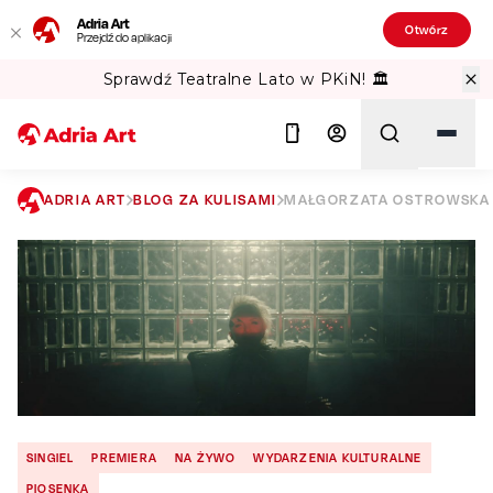
Adria Art
Otwórz
Przejdź do aplikacji
Sprawdź Teatralne Lato w PKiN! 🏛️
ADRIA ART
BLOG ZA KULISAMI
MAŁGORZATA OSTROWSKA 
Szukaj
SINGIEL
PREMIERA
NA ŻYWO
WYDARZENIA KULTURALNE
PIOSENKA