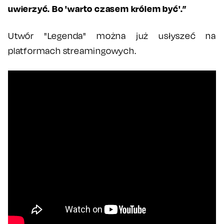
uwierzyć. Bo 'warto czasem królem być'.”
Utwór "Legenda" można już usłyszeć na
platformach streamingowych.