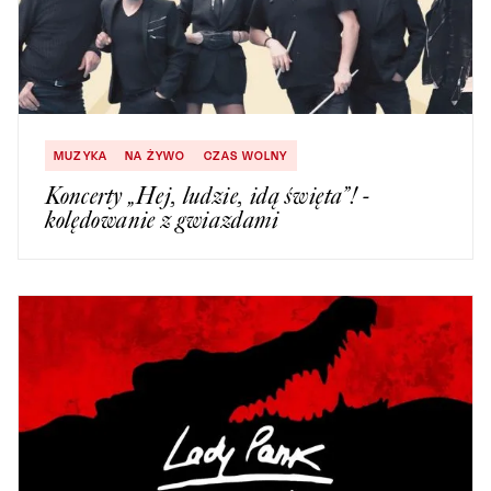
MUZYKA
NA ŻYWO
CZAS WOLNY
Koncerty „Hej, ludzie, idą święta”! -
kolędowanie z gwiazdami