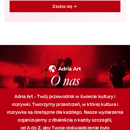
Zapisz się
O nas
Adria Art - Twój przewodnik w świecie kultury i
rozrywki. Tworzymy przestrzeń,
w której
kultura i
rozrywka są dostępne dla każdego. Nasze wydarzenia
organizujemy
z dbałością
o każdy szczegół,
od A do Z, aby
Twoje doświadczenie było