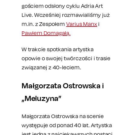
gościem odsłony cyklu Adria Art
Live. Wcześniej rozmawialiśmy już
m.in. z Zespołem
Varius Manx
i
Pawłem Domagałą.
W trakcie spotkania artystka
opowie o swojej twórczości i trasie
związanej z 40-leciem.
Małgorzata Ostrowska i
„Meluzyna”
Małgorzata Ostrowska na scenie
występuje od ponad 40 lat. Artystka
jest jedną z najciekawszych postaci