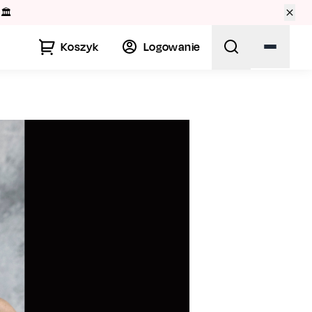
🏛️
Koszyk
Logowanie