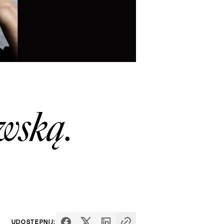
wską.
UDOSTĘPNIJ: