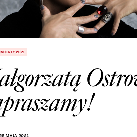
ONCERTY 2021
ałgorzatą Ostro
apraszamy!
25
MAJA
2021