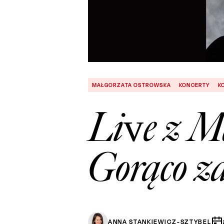
MAŁGORZATA OSTROWSKA
KONCERTY
K
Live z M
Gorąco z
ANNA STANKIEWICZ-SZTYBEL