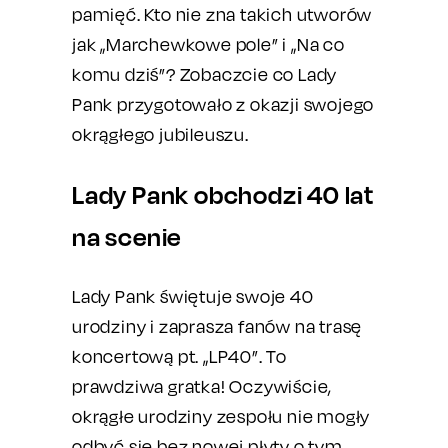
pamięć. Kto nie zna takich utworów
jak „Marchewkowe pole” i „Na co
komu dziś”? Zobaczcie co Lady
Pank przygotowało z okazji swojego
okrągłego jubileuszu.
Lady Pank obchodzi 40 lat
na scenie
Lady Pank świętuje swoje 40
urodziny i zaprasza fanów na trasę
koncertową pt. „LP40”. To
prawdziwa gratka! Oczywiście,
okrągłe urodziny zespołu nie mogły
odbyć się bez nowej płyty o tym