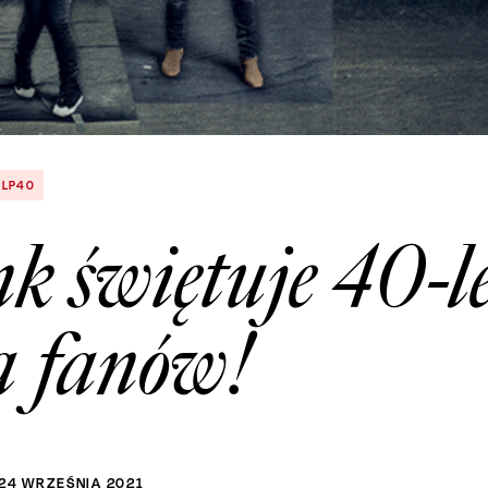
LP40
 świętuje 40-le
a fanów!
24
WRZEŚNIA
2021