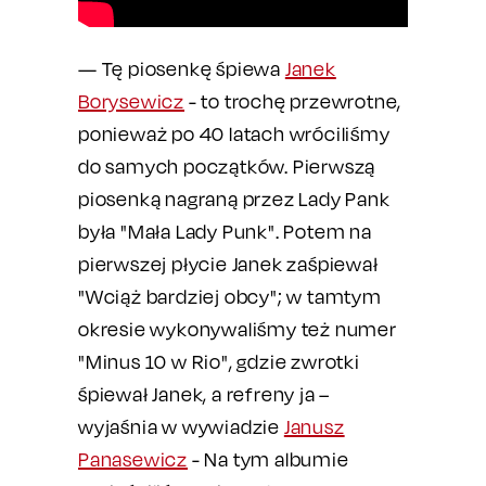
— Tę piosenkę śpiewa
Janek
Borysewicz
- to trochę przewrotne,
ponieważ po 40 latach wróciliśmy
do samych początków. Pierwszą
piosenką nagraną przez Lady Pank
była "Mała Lady Punk". Potem na
pierwszej płycie Janek zaśpiewał
"Wciąż bardziej obcy"; w tamtym
okresie wykonywaliśmy też numer
"Minus 10 w Rio", gdzie zwrotki
śpiewał Janek, a refreny ja –
wyjaśnia w wywiadzie
Janusz
Panasewicz
- Na tym albumie