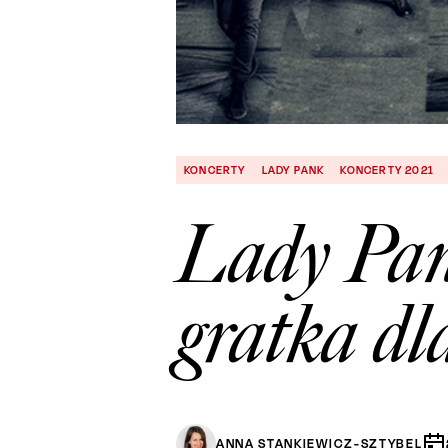
KONCERTY
LADY PANK
KONCERTY 2021
Lady Pank
gratka dl
ANNA STANKIEWICZ-SZTYBEL