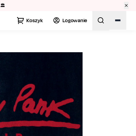
🏛️
Koszyk
Logowanie