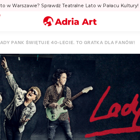
to w Warszawie? Sprawdź Teatralne Lato w Pałacu Kultury! 
Miasto
LADY PANK ŚWIĘTUJE 40-LECIE. TO GRATKA DLA FANÓW!
Kategoria
Szukaj