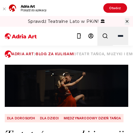
Adria Art
Otwórz
Przejdź do aplikacji
Gipsy Kings w TAURON Arena Kraków!
ADRIA ART
BLOG ZA KULISAMI
TEATR TAŃCA, MUZYKI I EM
Szukaj
DLA DOROSŁYCH
DLA DZIECI
MIĘDZYNARODOWY DZIEŃ TAŃCA