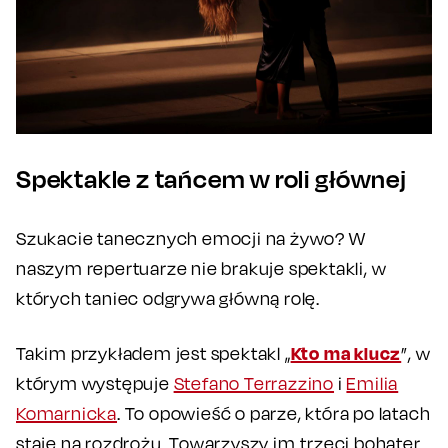
Spektakle z tańcem w roli głównej
Szukacie tanecznych emocji na żywo? W
naszym repertuarze nie brakuje spektakli, w
których taniec odgrywa główną rolę.
Kto ma klucz
Takim przykładem jest spektakl „
”, w
którym występuje
Stefano Terrazzino
i
Emilia
Komarnicka
. To opowieść o parze, która po latach
staje na rozdrożu. Towarzyszy im trzeci bohater