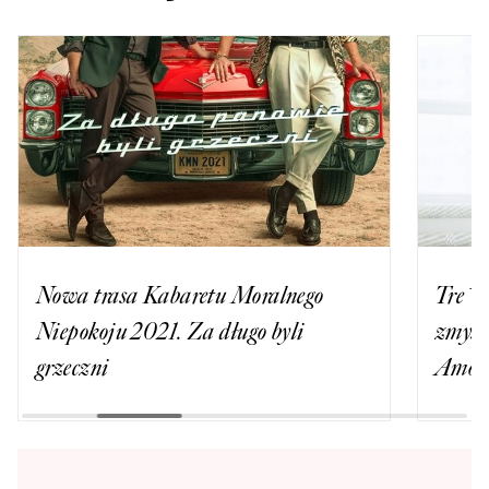
Nowa trasa Kabaretu Moralnego
Tre Vo
Niepokoju 2021. Za długo byli
zmysł
grzeczni
Amore