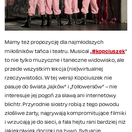
Mamy też propozycję dla najmłodszych
#kopciuszek
miłośników tańca i teatru. Musical „
”
to nie tylko muzyczne i taneczne widowisko, ale
przede wszystkim lekcja (nie)wirtualnej
rzeczywistości. W tej wersji Kopciuszek nie
pasuje do świata „lajków” i „followersów” – nie
interesuje jej pogoń za sławą ani internetowy
blichtr. Przyrodnie siostry robią z tego powodu
złośliwe żarty, nagrywają kompromitujące filmiki
i wrzucają je do sieci, a fala hejtu rani bardziej niż
jakiekolwiek docinki na żywo. Sytuację