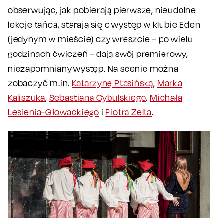
obserwując, jak pobierają pierwsze, nieudolne
lekcje tańca, starają się o występ w klubie Eden
(jedynym w mieście) czy wreszcie – po wielu
godzinach ćwiczeń – dają swój premierowy,
niezapomniany występ. Na scenie można
zobaczyć m.in.
Katarzynę Ptasińską
,
Marka
Kaliszuka
,
Sebastiana Cybulskiego
,
Michała
Lesienia-Głowackiego
i
Piotra Zelta
.