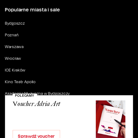
Popularne miasta i sale
Bydgoszcz
Poznań
Warszawa
Wrocław
ICE Kraków
Kino Teatr Apollo
Akademia Muzyczna w Bydgoszczy
POLECAMY
Voucher Adria Art
© 2019-
2026
. Wszystkie prawa zastrzeżone.
Sprawdź voucher
ul. Artura Grottgera 4/2, 85-227 Bydgoszcz