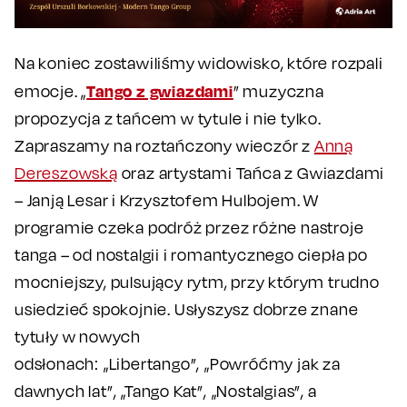
Na koniec zostawiliśmy widowisko, które rozpali
Tango z gwiazdami
emocje. „
” muzyczna
propozycja z tańcem w tytule i nie tylko.
Zapraszamy na roztańczony wieczór z
Anną
Dereszowską
oraz artystami Tańca z Gwiazdami
– Janją Lesar i Krzysztofem Hulbojem. W
programie czeka podróż przez różne nastroje
tanga – od nostalgii i romantycznego ciepła po
mocniejszy, pulsujący rytm, przy którym trudno
usiedzieć spokojnie. Usłyszysz dobrze znane
tytuły w nowych
odsłonach: „Libertango”, „Powróćmy jak za
dawnych lat”, „Tango Kat”, „Nostalgias”, a