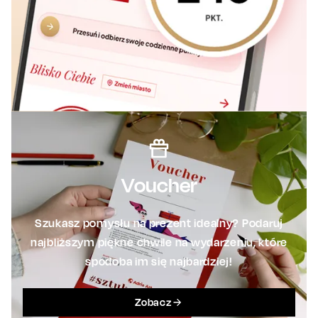
Voucher
Szukasz pomysłu na prezent idealny? Podaruj
najbliższym piękne chwile na wydarzeniu, które
spodoba im się najbardziej!
Zobacz