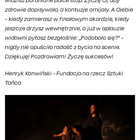
widzisz poranione palce stóp. Życzę Ci, aby
zdrowie dopisywało, a kontuzje omijały. A Ciebie
- kiedy zamierasz w finałowym akordzie, kiedy
jeszcze drżysz wewnętrznie, a już w aplauzie
widowni pytasz bezgłośnie: „Podobało się?” -
nigdy nie opuściła radość z bycia na scenie.
Dziękuję! Pozdrawiam! Życzę sukcesów!
Henryk Konwiński - Fundacja na rzecz Sztuki
Tańca