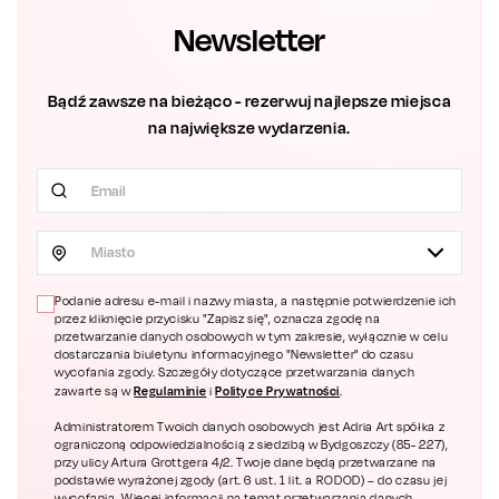
Newsletter
Bądź zawsze na bieżąco - rezerwuj najlepsze miejsca
na największe wydarzenia.
Miasto
Podanie adresu e-mail i nazwy miasta, a następnie potwierdzenie ich
przez kliknięcie przycisku "Zapisz się", oznacza zgodę na
przetwarzanie danych osobowych w tym zakresie, wyłącznie w celu
dostarczania biuletynu informacyjnego "Newsletter" do czasu
wycofania zgody. Szczegóły dotyczące przetwarzania danych
Regulaminie
Polityce Prywatności
zawarte są w
i
.
Administratorem Twoich danych osobowych jest Adria Art spółka z
ograniczoną odpowiedzialnością z siedzibą w Bydgoszczy (85- 227),
przy ulicy Artura Grottgera 4/2. Twoje dane będą przetwarzane na
podstawie wyrażonej zgody (art. 6 ust. 1 lit. a RODOD) – do czasu jej
wycofania. Więcej informacji na temat przetwarzania danych