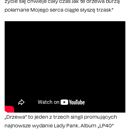
życie się chwieje cały czas Jak te drzewa burzą
połamane Mojego serca ciągle słyszę trzask”
„Drzewa” to jeden z trzech singli promujących
najnowsze wydanie Lady Pank. Album „LP40”