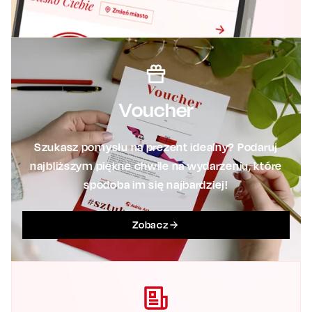
Voucher
Szukasz pomysłu na prezent idealny? Podaruj
najbliższym piękne chwile na wydarzeniu, które
spodoba im się najbardziej!
Zobacz