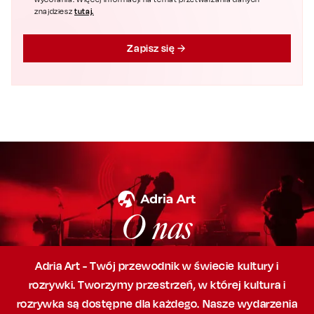
tutaj.
znajdziesz
Zapisz się
O nas
Adria Art - Twój przewodnik w świecie kultury i
rozrywki. Tworzymy przestrzeń,
w której
kultura i
rozrywka są dostępne dla każdego. Nasze wydarzenia