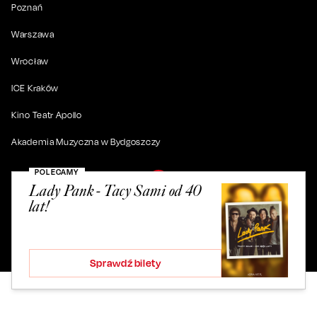
Poznań
Warszawa
Wrocław
ICE Kraków
Kino Teatr Apollo
Akademia Muzyczna w Bydgoszczy
POLECAMY
Lady Pank - Tacy Sami od 40
lat!
© 2019-
2026
. Wszystkie prawa zastrzeżone.
ul. Artura Grottgera 4/2, 85-227 Bydgoszcz
Sprawdź bilety