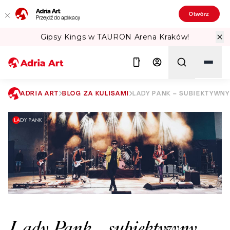
Adria Art
Otwórz
Przejdź do aplikacji
Gipsy Kings w TAURON Arena Kraków!
ADRIA ART
BLOG ZA KULISAMI
LADY PANK – SUBIEKTYWN
Szukaj
Lady Pank – subiektywny