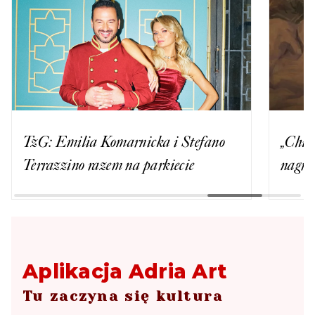
TzG: Emilia Komarnicka i Stefano
„Chło
Terrazzino razem na parkiecie
nagro
Aplikacja Adria Art
Tu zaczyna się kultura