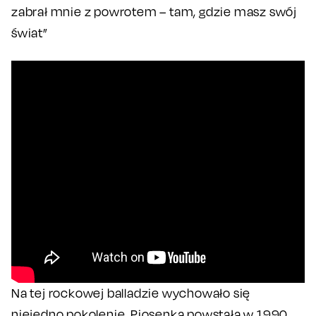
zabrał mnie z powrotem – tam, gdzie masz swój
świat”
Na tej rockowej balladzie wychowało się
niejedno pokolenie. Piosenka powstała w 1990