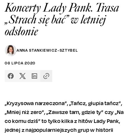
Koncerty Lady Pank. Trasa
„Strach się bać” w letniej
odsłonie
ANNA STANKIEWICZ-SZTYBEL
06
LIPCA
2020
„Kryzysowa narzeczona”, „Tańcz, głupia tańcz”,
„Mniej niż zero”, „Zawsze tam, gdzie ty” czy „Na
co komu dziś” to tylko kilka z hitów Lady Pank,
jednej z najpopularniejszych grup w historii