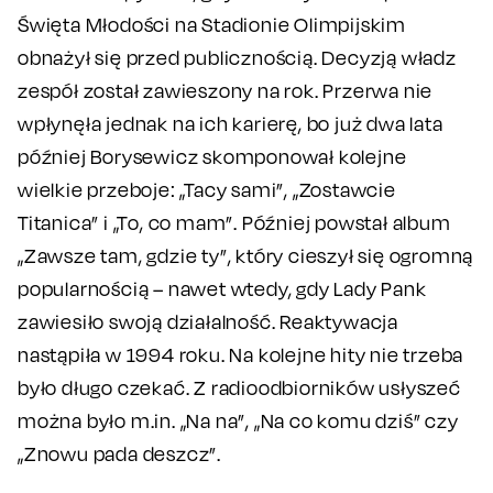
Święta Młodości na Stadionie Olimpijskim
obnażył się przed publicznością. Decyzją władz
zespół został zawieszony na rok. Przerwa nie
wpłynęła jednak na ich karierę, bo już dwa lata
później Borysewicz skomponował kolejne
wielkie przeboje: „Tacy sami”, „Zostawcie
Titanica” i „To, co mam”. Później powstał album
„Zawsze tam, gdzie ty”, który cieszył się ogromną
popularnością – nawet wtedy, gdy Lady Pank
zawiesiło swoją działalność. Reaktywacja
nastąpiła w 1994 roku. Na kolejne hity nie trzeba
było długo czekać. Z radioodbiorników usłyszeć
można było m.in. „Na na”, „Na co komu dziś” czy
„Znowu pada deszcz”.