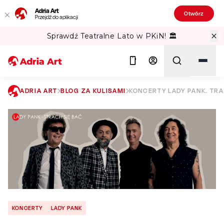
Adria Art
Otwórz
Przejdź do aplikacji
Sprawdź Teatralne Lato w PKiN! 🏛️
ADRIA ART
BLOG ZA KULISAMI
KONCERTY LADY PANK. TRA
Szukaj
KONCERTY
LADY PANK