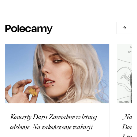
Polecamy
Koncerty Darii Zawiałow w letniej
„Narn
odsłonie. Na zakończenie wakacji
Domag