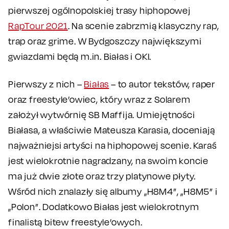
pierwszej ogólnopolskiej trasy hiphopowej
RapTour 2021
. Na scenie zabrzmią klasyczny rap,
trap oraz grime. W Bydgoszczy największymi
gwiazdami będą m.in. Białas i OKI.
Pierwszy z nich –
Białas
– to autor tekstów, raper
oraz freestyle’owiec, który wraz z Solarem
założył wytwórnię SB Maffija. Umiejętności
Białasa, a właściwie Mateusza Karasia, doceniają
najważniejsi artyści na hiphopowej scenie. Karaś
jest wielokrotnie nagradzany, na swoim koncie
ma już dwie złote oraz trzy platynowe płyty.
Wśród nich znalazły się albumy „H8M4”, „H8M5” i
„Polon”. Dodatkowo Białas jest wielokrotnym
finalistą bitew freestyle’owych.