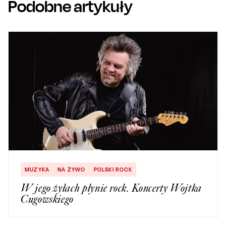
Podobne artykuły
MUZYKA
NA ŻYWO
POLSKI ROCK
W jego żyłach płynie rock. Koncerty Wojtka
Cugowskiego