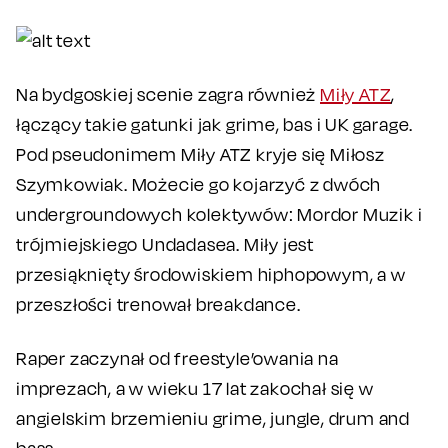
Na bydgoskiej scenie zagra również
Miły ATZ
,
łączący takie gatunki jak grime, bas i UK garage.
Pod pseudonimem Miły ATZ kryje się Miłosz
Szymkowiak. Możecie go kojarzyć z dwóch
undergroundowych kolektywów: Mordor Muzik i
trójmiejskiego Undadasea. Miły jest
przesiąknięty środowiskiem hiphopowym, a w
przeszłości trenował breakdance.
Raper zaczynał od freestyle’owania na
imprezach, a w wieku 17 lat zakochał się w
angielskim brzemieniu grime, jungle, drum and