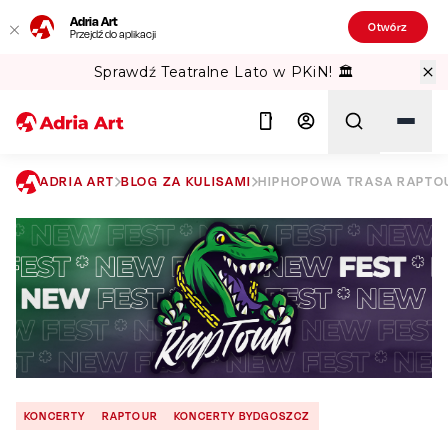
Adria Art
Otwórz
Przejdź do aplikacji
Sprawdź Teatralne Lato w PKiN! 🏛️
ADRIA ART
BLOG ZA KULISAMI
HIPHOPOWA TRASA RAPTOUR
Szukaj
KONCERTY
RAPTOUR
KONCERTY BYDGOSZCZ