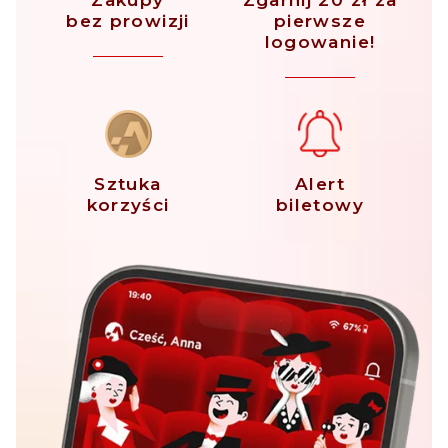
Zakupy
Zgarnij 20 zł za
bez prowizji
pierwsze
logowanie!
Sztuka
Alert
korzyści
biletowy