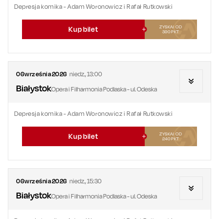
Depresja komika - Adam Woronowicz i Rafał Rutkowski
ZYSKAJ OD
Kup bilet
390
PKT
06
września
2026
niedz.
,
13:00
Białystok
Opera i Filharmonia Podlaska - ul. Odeska
Depresja komika - Adam Woronowicz i Rafał Rutkowski
ZYSKAJ OD
Kup bilet
240
PKT
06
września
2026
niedz.
,
15:30
Białystok
Opera i Filharmonia Podlaska - ul. Odeska