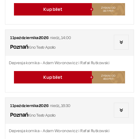
ZYSKAJ OD
Kup bilet
357
PKT
11
października
2026
niedz.
,
14:00
Poznań
Kino Teatr Apollo
Depresja komika - Adam Woronowicz i Rafał Rutkowski
ZYSKAJ OD
Kup bilet
450
PKT
11
października
2026
niedz.
,
16:30
Poznań
Kino Teatr Apollo
Depresja komika - Adam Woronowicz i Rafał Rutkowski