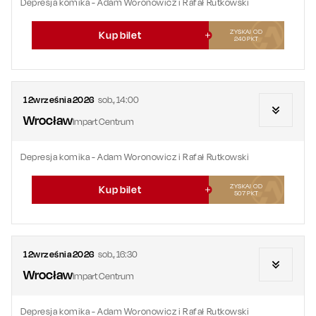
Depresja komika - Adam Woronowicz i Rafał Rutkowski
ZYSKAJ OD
Kup bilet
240
PKT
12
września
2026
sob.
,
14:00
Wrocław
Impart Centrum
Depresja komika - Adam Woronowicz i Rafał Rutkowski
ZYSKAJ OD
Kup bilet
507
PKT
12
września
2026
sob.
,
16:30
Wrocław
Impart Centrum
Depresja komika - Adam Woronowicz i Rafał Rutkowski