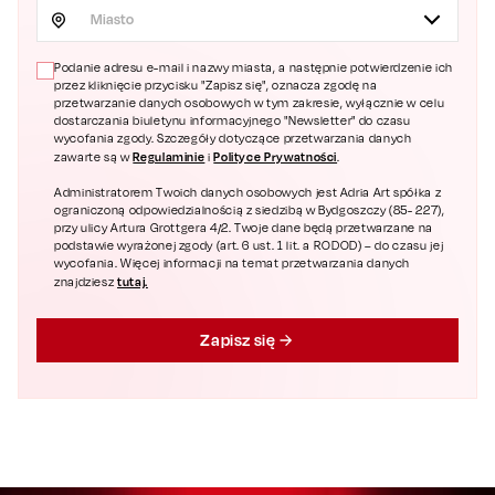
Miasto
Podanie adresu e-mail i nazwy miasta, a następnie potwierdzenie ich
przez kliknięcie przycisku "Zapisz się", oznacza zgodę na
przetwarzanie danych osobowych w tym zakresie, wyłącznie w celu
dostarczania biuletynu informacyjnego "Newsletter" do czasu
wycofania zgody. Szczegóły dotyczące przetwarzania danych
Regulaminie
Polityce Prywatności
zawarte są w
i
.
Administratorem Twoich danych osobowych jest Adria Art spółka z
ograniczoną odpowiedzialnością z siedzibą w Bydgoszczy (85- 227),
przy ulicy Artura Grottgera 4/2. Twoje dane będą przetwarzane na
podstawie wyrażonej zgody (art. 6 ust. 1 lit. a RODOD) – do czasu jej
wycofania. Więcej informacji na temat przetwarzania danych
tutaj.
znajdziesz
Zapisz się