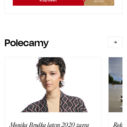
267
PKT
Polecamy
Monika Brodka latem 2020 zagra
Roksa