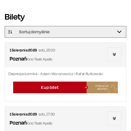
Bilety
Sortuj domyślnie
15
sierpnia
2026
sob.
,
15:00
Poznań
Kino Teatr Apollo
Depresja komika - Adam Woronowicz i Rafał Rutkowski
ZYSKAJ OD
Kup bilet
450
PKT
15
sierpnia
2026
sob.
,
17:30
Poznań
Kino Teatr Apollo