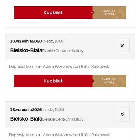
ZYSKAJ OD
Kup bilet
507
PKT
13
września
2026
niedz.
,
13:00
Bielsko-Biała
Bielskie Centrum Kultury
Depresja komika - Adam Woronowicz i Rafał Rutkowski
ZYSKAJ OD
Kup bilet
357
PKT
13
września
2026
niedz.
,
15:30
Bielsko-Biała
Bielskie Centrum Kultury
Depresja komika - Adam Woronowicz i Rafał Rutkowski