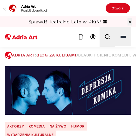
Adria Art
Otwórz
Przejdź do aplikacji
Sprawdź Teatralne Lato w PKiN! 🏛️
ADRIA ART
BLOG ZA KULISAMI
BLASKI I CIENIE KOMEDII
Szukaj
AKTORZY
KOMEDIA
NA ŻYWO
HUMOR
WYDARZENIA KULTURALNE