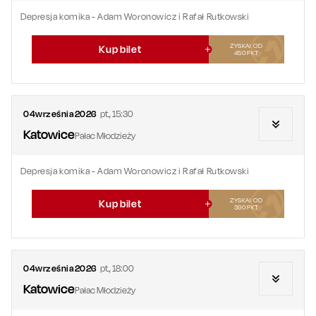
Depresja komika - Adam Woronowicz i Rafał Rutkowski
ZYSKAJ OD
Kup bilet
450
PKT
04
września
2026
pt.
,
15:30
Katowice
Pałac Młodzieży
Depresja komika - Adam Woronowicz i Rafał Rutkowski
ZYSKAJ OD
Kup bilet
390
PKT
04
września
2026
pt.
,
18:00
Katowice
Pałac Młodzieży