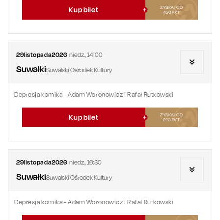
ZYSKAJ OD
Kup bilet
450
PKT
29
listopada
2026
niedz.
,
14:00
Suwałki
Suwalski Ośrodek Kultury
Depresja komika - Adam Woronowicz i Rafał Rutkowski
ZYSKAJ OD
Kup bilet
210
PKT
29
listopada
2026
niedz.
,
16:30
Suwałki
Suwalski Ośrodek Kultury
Depresja komika - Adam Woronowicz i Rafał Rutkowski