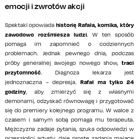
emocji i zwrotów akcji
historię Rafała, komika, który
Spektakl opowiada
zawodowo rozśmiesza ludzi
. W ten sposób
pomaga im zapomnieć o codziennych
problemach. Jednak pewnego dnia, podczas
traci
próby generalnej swojego nowego show,
przytomność
. Diagnoza lekarza jest
Rafał ma tylko 24
jednoznaczna – depresja.
godziny
, aby zmierzyć się z własnymi
demonami, odzyskać równowagę i przygotować
się do premiery kolejnego programu. W walce z
czasem i samym sobą pomaga mu terapeuta.
Mężczyzna zadaje pytania, szuka odpowiedzi w
przeszłości artysty, daje proste zadania mające