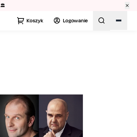
🏛️
Koszyk
Logowanie