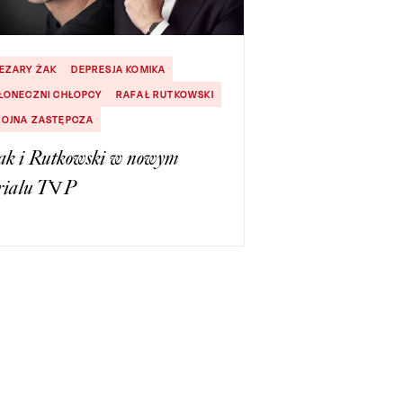
EZARY ŻAK
DEPRESJA KOMIKA
ŁONECZNI CHŁOPCY
RAFAŁ RUTKOWSKI
OJNA ZASTĘPCZA
ak i Rutkowski w nowym
erialu TVP