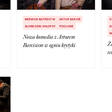
NERWICA NATRECTW
ARTUR BARCIŚ
C
SŁONECZNI CHŁOPCY
PODLASIE
S
W
Nowa komedia z Arturem
Ż
Barcisiem w ogniu krytyki
s