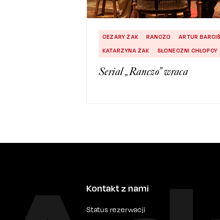
CEZARY ŻAK
RANCZO
ARTUR BARCI
KATARZYNA ŻAK
SŁONECZNI CHŁOPCY
Serial „Ranczo” wraca
Kontakt z nami
Status rezerwacji