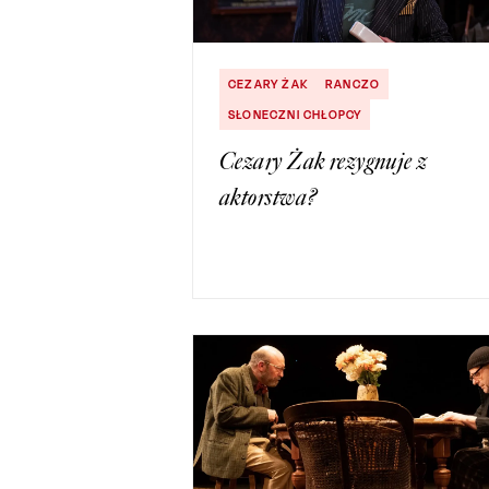
CEZARY ŻAK
RANCZO
SŁONECZNI CHŁOPCY
Cezary Żak rezygnuje z
aktorstwa?