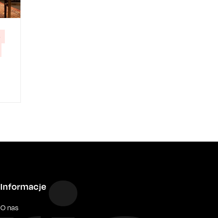
Ś
Informacje
O nas