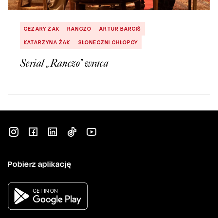
CEZARY ŻAK
RANCZO
ARTUR BARCIŚ
KATARZYNA ŻAK
SŁONECZNI CHŁOPCY
Serial „Ranczo” wraca
Pobierz aplikację