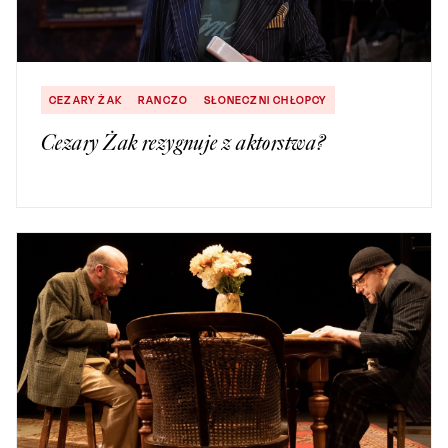
CEZARY ŻAK
RANCZO
SŁONECZNI CHŁOPCY
Cezary Żak rezygnuje z aktorstwa?