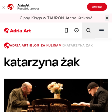
Adria Art
Otwórz
Przejdź do aplikacji
Kings w TAURON Arena Kraków!
Spraw
ADRIA ART
BLOG ZA KULISAMI
KATARZYNA ŻAK
katarzyna żak
Szukaj