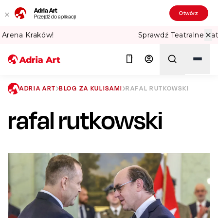
Adria Art
Otwórz
Przejdź do aplikacji
Sprawdź Teatralne Lato w PKiN! 🏛️
ADRIA ART
BLOG ZA KULISAMI
RAFAL RUTKOWSKI
rafal rutkowski
Szukaj