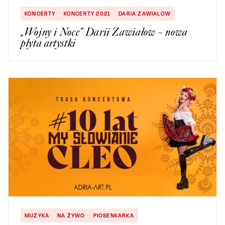
KONCERTY
KONCERTY 2021
DARIA ZAWIALOW
„Wojny i Noce” Darii Zawiałow – nowa
płyta artystki
MUZYKA
NA ŻYWO
PIOSENKARKA