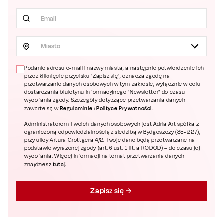
Miasto
Podanie adresu e-mail i nazwy miasta, a następnie potwierdzenie ich
przez kliknięcie przycisku "Zapisz się", oznacza zgodę na
przetwarzanie danych osobowych w tym zakresie, wyłącznie w celu
dostarczania biuletynu informacyjnego "Newsletter" do czasu
wycofania zgody. Szczegóły dotyczące przetwarzania danych
Regulaminie
Polityce Prywatności
zawarte są w
i
.
Administratorem Twoich danych osobowych jest Adria Art spółka z
ograniczoną odpowiedzialnością z siedzibą w Bydgoszczy (85- 227),
przy ulicy Artura Grottgera 4/2. Twoje dane będą przetwarzane na
podstawie wyrażonej zgody (art. 6 ust. 1 lit. a RODOD) – do czasu jej
wycofania. Więcej informacji na temat przetwarzania danych
tutaj.
znajdziesz
Zapisz się