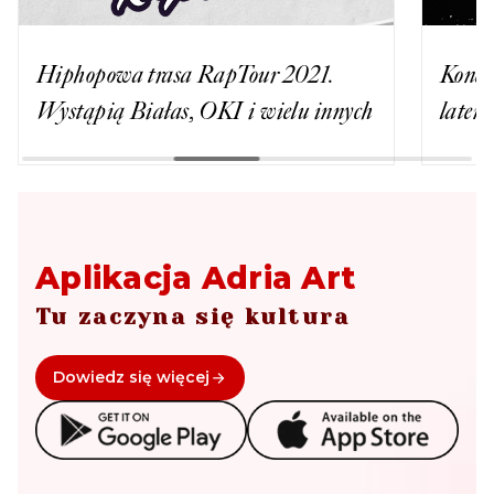
Hiphopowa trasa RapTour 2021.
Konce
Wystąpią Białas, OKI i wielu innych
latem
Aplikacja Adria Art
Tu zaczyna się kultura
Dowiedz się więcej