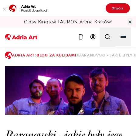
Adria Art
Otwórz
Przejdź do aplikacji
Gipsy Kings w TAURON Arena Kraków!
ADRIA ART
BLOG ZA KULISAMI
BARANOVSKI - JAKIE BYŁY
Szukaj
Baranovski - jakie były jego