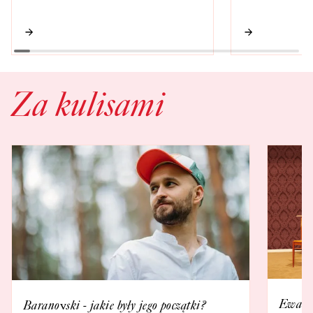
Za kulisami
Ewa Ka
Baranovski - jakie były jego początki?