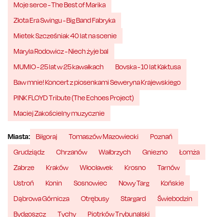
Moje serce - The Best of Marika
Złota Era Swingu - Big Band Fabryka
Mietek Szcześniak 40 lat na scenie
Maryla Rodowicz - Niech żyje bal
MUMIO - 25 lat w 25 kawałkach
Bovska - 10 lat Kaktusa
Baw mnie! Koncert z piosenkami Seweryna Krajewskiego
PINK FLOYD Tribute (The Echoes Project)
Maciej Zakościelny muzycznie
Miasta:
Biłgoraj
Tomaszów Mazowiecki
Poznań
Grudziądz
Chrzanów
Wałbrzych
Gniezno
Łomża
Zabrze
Kraków
Włocławek
Krosno
Tarnów
Ustroń
Konin
Sosnowiec
Nowy Targ
Końskie
Dąbrowa Górnicza
Otrębusy
Stargard
Świebodzin
Bydgoszcz
Tychy
Piotrków Trybunalski