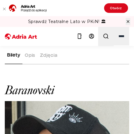
Adria Art
Otwórz
Przejdź do aplikacji
Sprawdź Teatralne Lato w PKiN! 🏛️
Bilety
Opis
Zdjęcia
ADRIA ART
ARTYŚCI
BARANOVSKI
Szukaj
Baranovski