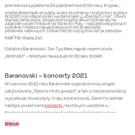
premiera przypadła na 25 października 2019 roku. Krążek
został doskonale przyjęty przez słuchaczy i krytyków i szybko
W 2020 roku Baranovski wydał singiel „Lubię być z nią”. Utwór
stał się złotą płytą. Single promujące album docierały na
zajął pierwsze miejsce na liście Air Play – najczęściej granych
wysokie miejsca najważniejszych list przebojów.
piosenek radiowych. Dotarł też do szczytów list przebojów
RMF FM i Radia Zet.
Ostatnio Baranovski i Ten Typ Mes nagrali razem utwór
„Wolność” – teledysk nawiązuje do Strajku Kobiet.
Baranovski – koncerty 2021
W czerwcu 2021 roku Baranovski wypuścił nowy singiel,
zatytułowany „Tęskno mi do gwiazd”, a fani z niecierpliwością
wyczekują nowej płyty i trasy koncertowej. Zanim to jednak
nastąpi, przed nami
koncerty
, na których wspólnie z
Baranovskim będziemy mogli zaśpiewać piosenki z jego
debiutanckiej płyty. Polecamy śledzić nasz repertuar i zapisać
Więcej
się do newslettera, aby być na bieżąco ze wszystkimi
wydarzeniami.