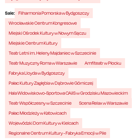
Sale:
Filharmonia Pomorska w Bydgoszczy
Wrocławskie Centrum Kongresowe
Miejski Ośrodek Kultury w Nowym Sączu
Miejskie Centrum Kultury
Teatr Letni im. Heleny Majdaniec w Szczecinie
Teatr Muzyczny Roma w Warszawie
Amfiteatr w Płocku
Fabryka Lloyda w Bydgoszczy
Pałac Kultury Zagłębia w Dąbrowie Górniczej
Hala Widowiskowo-Sportowa CAiIS w Grodzisku Mazowieckim
Teatr Współczesny w Szczecinie
Scena Relax w Warszawie
Pałac Młodzieży w Katowicach
Wojewódzki Dom Kultury w Kielcach
Regionalne Centrum Kultury - Fabryka Emocji w Pile