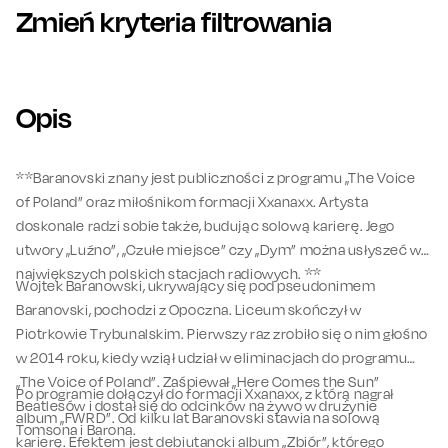
Zmień kryteria filtrowania
Opis
**Baranovski znany jest publiczności z programu „The Voice
of Poland” oraz miłośnikom formacji Xxanaxx. Artysta
doskonale radzi sobie także, budując solową karierę. Jego
utwory „Luźno”, „Czułe miejsce” czy „Dym” można usłyszeć w
największych polskich stacjach radiowych. **
Wojtek Baranowski, ukrywający się pod pseudonimem
Baranovski, pochodzi z Opoczna. Liceum skończył w
Piotrkowie Trybunalskim. Pierwszy raz zrobiło się o nim głośno
w 2014 roku, kiedy wziął udział w eliminacjach do programu
„The Voice of Poland”. Zaśpiewał „Here Comes the Sun”
Po programie dołączył do formacji Xxanaxx, z którą nagrał
Beatlesów i dostał się do odcinków na żywo w drużynie
album „FWRD”. Od kilku lat Baranovski stawia na solową
Tomsona i Barona.
karierę. Efektem jest debiutancki album „Zbiór”, którego