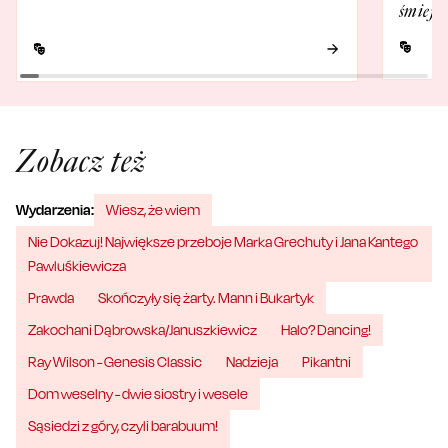
śmieje 
Zobacz też
Wydarzenia:
Wiesz, że wiem
Nie Dokazuj! Największe przeboje Marka Grechuty i Jana Kantego
Pawluśkiewicza
Prawda
Skończyły się żarty. Mann i Bukartyk
Zakochani Dąbrowska/Januszkiewicz
Halo? Dancing!
Ray Wilson - Genesis Classic
Nadzieja
Pikantni
Dom weselny - dwie siostry i wesele
Sąsiedzi z góry, czyli barabuum!