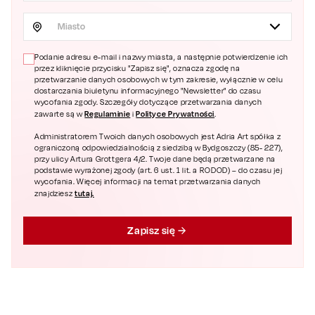
Miasto
Podanie adresu e-mail i nazwy miasta, a następnie potwierdzenie ich
przez kliknięcie przycisku "Zapisz się", oznacza zgodę na
przetwarzanie danych osobowych w tym zakresie, wyłącznie w celu
dostarczania biuletynu informacyjnego "Newsletter" do czasu
wycofania zgody. Szczegóły dotyczące przetwarzania danych
Regulaminie
Polityce Prywatności
zawarte są w
i
.
Administratorem Twoich danych osobowych jest Adria Art spółka z
ograniczoną odpowiedzialnością z siedzibą w Bydgoszczy (85- 227),
przy ulicy Artura Grottgera 4/2. Twoje dane będą przetwarzane na
podstawie wyrażonej zgody (art. 6 ust. 1 lit. a RODOD) – do czasu jej
wycofania. Więcej informacji na temat przetwarzania danych
tutaj.
znajdziesz
Zapisz się