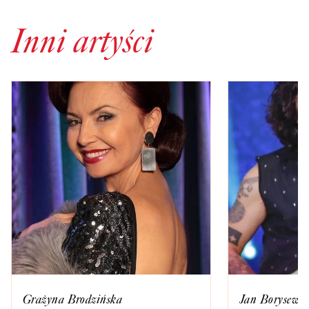
Inni artyści
Grażyna Brodzińska
Jan Borysewic