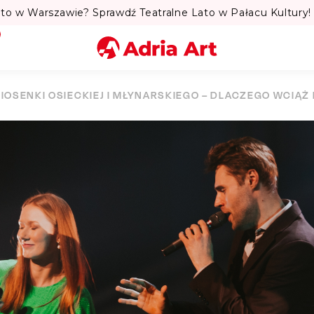
to w Warszawie? Sprawdź Teatralne Lato w Pałacu Kultury! 
Miasto
PIOSENKI OSIECKIEJ I MŁYNARSKIEGO – DLACZEGO WCIĄ
Kategoria
Szukaj