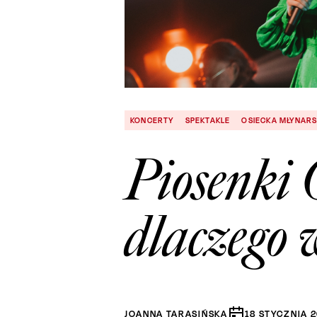
KONCERTY
SPEKTAKLE
OSIECKA MŁYNARS
Piosenki 
dlaczego 
JOANNA TARASIŃSKA
18
STYCZNIA
2