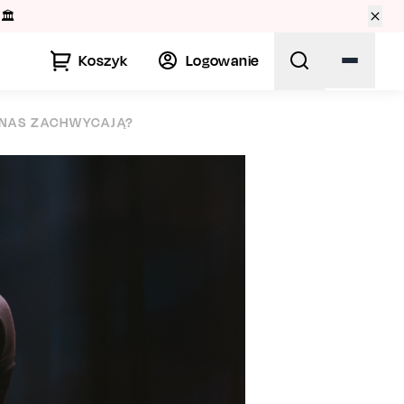
🏛️
Koszyk
Logowanie
Ż NAS ZACHWYCAJĄ?