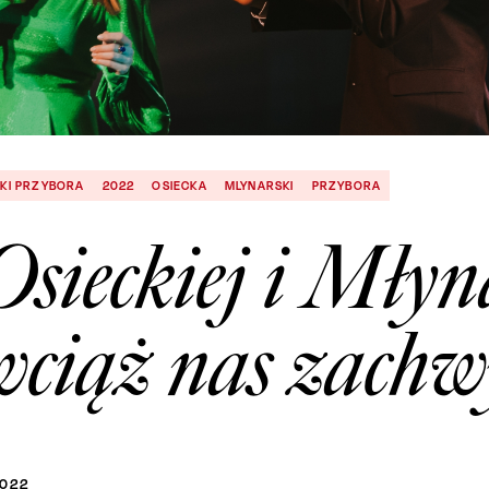
KI PRZYBORA
2022
OSIECKA
MLYNARSKI
PRZYBORA
Osieckiej i Młyn
wciąż nas zachw
022