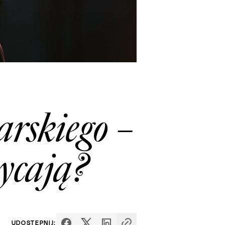
arskiego –
ycają?
UDOSTĘPNIJ: