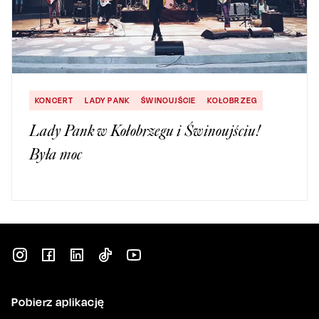
KONCERT
LADY PANK
ŚWINOUJŚCIE
KOŁOBRZEG
Lady Pank w Kołobrzegu i Świnoujściu!
Była moc
Pobierz aplikację