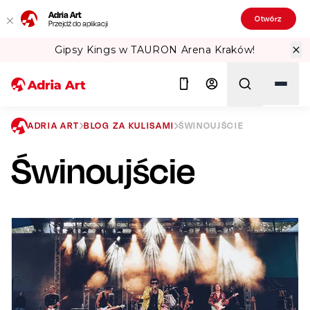
Adria Art
Otwórz
Przejdź do aplikacji
 Arena Kraków!
Sprawdź Teatralne Lat
ADRIA ART
BLOG ZA KULISAMI
ŚWINOUJŚCIE
Świnoujście
Szukaj