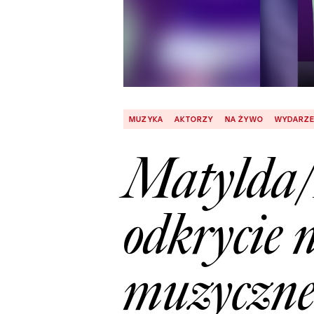
MUZYKA
AKTORZY
NA ŻYWO
WYDARZE
Matylda/
odkrycie n
muzyczne