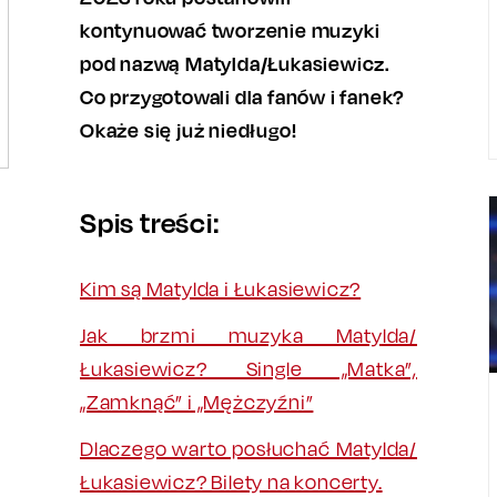
kontynuować tworzenie muzyki
pod nazwą Matylda/Łukasiewicz.
Co przygotowali dla fanów i fanek?
Okaże się już niedługo!
Spis treści:
Kim są Matylda i Łukasiewicz?
Jak brzmi muzyka Matylda/
Łukasiewicz? Single „Matka”,
„Zamknąć” i „Mężczyźni”
Dlaczego warto posłuchać Matylda/
Łukasiewicz? Bilety na koncerty.