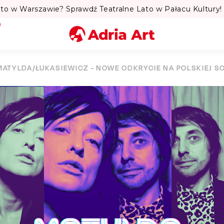
to w Warszawie? Sprawdź Teatralne Lato w Pałacu Kultury! 
Miasto
MATYLDA/ŁUKASIEWICZ - NOWE ODKRYCIE NA POLSKIEJ S
Kategoria
Szukaj