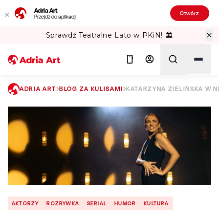
Adria Art
Otwórz
Przejdź do aplikacji
Sprawdź Teatralne Lato w PKiN! 🏛️
ADRIA ART
BLOG ZA KULISAMI
KATARZYNA ZIELIŃSKA W N
Szukaj
AKTORZY
ROZRYWKA
SERIAL
HUMOR
KULTURA