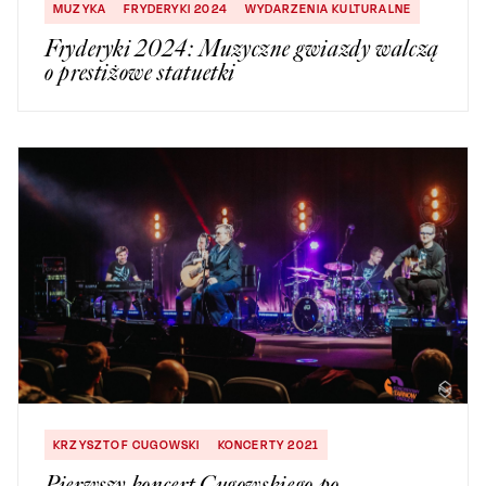
MUZYKA
FRYDERYKI 2024
WYDARZENIA KULTURALNE
Fryderyki 2024: Muzyczne gwiazdy walczą
o prestiżowe statuetki
KRZYSZTOF CUGOWSKI
KONCERTY 2021
Pierwszy koncert Cugowskiego po