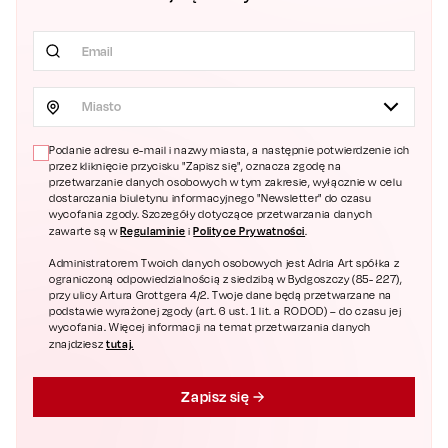
Miasto
Podanie adresu e-mail i nazwy miasta, a następnie potwierdzenie ich
przez kliknięcie przycisku "Zapisz się", oznacza zgodę na
przetwarzanie danych osobowych w tym zakresie, wyłącznie w celu
dostarczania biuletynu informacyjnego "Newsletter" do czasu
wycofania zgody. Szczegóły dotyczące przetwarzania danych
Regulaminie
Polityce Prywatności
zawarte są w
i
.
Administratorem Twoich danych osobowych jest Adria Art spółka z
ograniczoną odpowiedzialnością z siedzibą w Bydgoszczy (85- 227),
przy ulicy Artura Grottgera 4/2. Twoje dane będą przetwarzane na
podstawie wyrażonej zgody (art. 6 ust. 1 lit. a RODOD) – do czasu jej
wycofania. Więcej informacji na temat przetwarzania danych
tutaj.
znajdziesz
Zapisz się