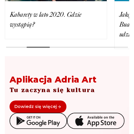
Kabarety w lato 2020. Gdzie
Jaką 
wystąpią?
Budni
udzia
Aplikacja Adria Art
Tu zaczyna się kultura
Dowiedz się więcej