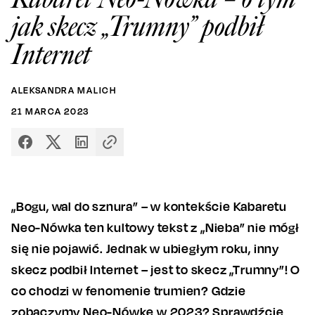
jak skecz „Trumny” podbił
Internet
ALEKSANDRA MALICH
21
MARCA
2023
„Bogu, wal do sznura” – w kontekście Kabaretu
Neo-Nówka ten kultowy tekst z „Nieba” nie mógł
się nie pojawić. Jednak w ubiegłym roku, inny
skecz podbił Internet – jest to skecz „Trumny”! O
co chodzi w fenomenie trumien? Gdzie
zobaczymy Neo-Nówkę w 2023? Sprawdźcie