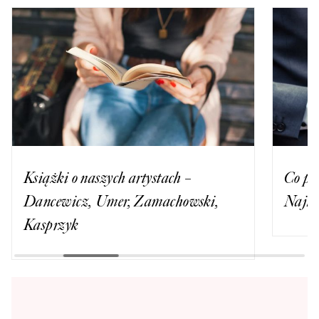
Książki o naszych artystach –
Co po
Dancewicz, Umer, Zamachowski,
Najle
Kasprzyk