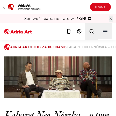
Adria Art
Otwórz
Przejdź do aplikacji
Sprawdź Teatralne Lato w PKiN! 🏛️
ADRIA ART
BLOG ZA KULISAMI
KABARET NEO-NÓWKA – O 
Szukaj
Kabaret Neo-Nówka – o tym