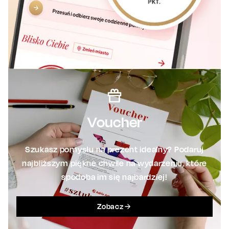
Voucher
Szukasz pomysłu na prezent idealny? Podaruj
najbliższym piękne chwile na wydarzeniu, które
spodoba im się najbardziej!
Zobacz