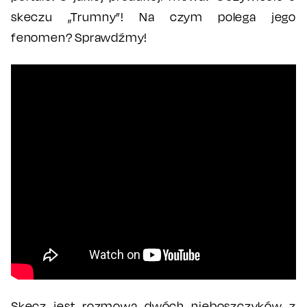
skeczu „Trumny”! Na czym polega jego
fenomen? Sprawdźmy!
Skecz jest rozmową dwóch nieboszczyków z