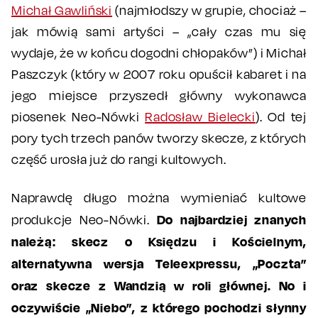
Michał Gawliński
(najmłodszy w grupie, chociaż –
jak mówią sami artyści – „cały czas mu się
wydaje, że w końcu dogodni chłopaków”) i Michał
Paszczyk (który w 2007 roku opuścił kabaret i na
jego miejsce przyszedł główny wykonawca
piosenek Neo-Nówki
Radosław Bielecki
). Od tej
pory tych trzech panów tworzy skecze, z których
część urosła już do rangi kultowych.
Naprawdę długo można wymieniać kultowe
Do najbardziej znanych
produkcje Neo-Nówki.
należą: skecz o Księdzu i Kościelnym,
alternatywna wersja Teleexpressu, „Poczta”
oraz skecze z Wandzią w roli głównej. No i
oczywiście „Niebo”, z którego pochodzi słynny