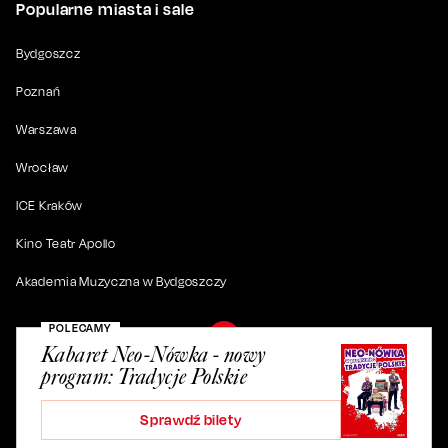
Popularne miasta i sale
Bydgoszcz
Poznań
Warszawa
Wrocław
ICE Kraków
Kino Teatr Apollo
Akademia Muzyczna w Bydgoszczy
POLECAMY
Kabaret Neo-Nówka - nowy
program: Tradycje Polskie
© 2019-
2026
. Wszystkie prawa zastrzeżone.
Sprawdź bilety
ul. Artura Grottgera 4/2, 85-227 Bydgoszcz